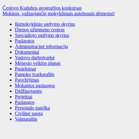
Česlovo Kudabos geografijos konkursas
Mokinių, važiuojančių mokykliniais autobusais dėmesiui!
Ikimokyklinio ugdymo skyrius
Dienos užimtumo centras
Specialiojo ugdymo skyrius
Paslaugos
Administracinė informacija
Dokumentai
Vadovo darbotvarkė
Mėnesio veiklos planas
Pasiekimai
Pamokų tvarkaraštis
Pavežėjimas
Mokamos paslaugos
Didžiuojamės
Projektai
Paslaugos
Personalo paieška
Civilinė sauga
Valgiaraštis