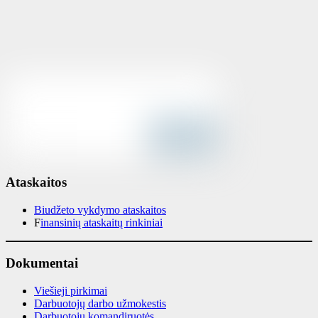
Ataskaitos
Biudžeto vykdymo ataskaitos
F
inansinių ataskaitų rinkiniai
Dokumentai
Viešieji pirkimai
Darbuotojų darbo užmokestis
Darbuotojų komandiruotės