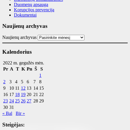
Duomenų apsauga
Korupcijos prevencija
Dokumentai
Naujienų archyvas
Naujienų archyvas
Kalendorius
2022 m. gegužės mėn.
Pr
A
T
K
Pn
Š
S
1
2
3
4
5
6
7
8
9
10
11
12
13
14
15
16
17
18
19
20
21
22
23
24
25
26
27
28
29
30
31
« Bal
Bir »
Steigėjas: