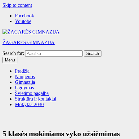
Skip to content
Facebook
Youtobe
ŽAGARĖS GIMNAZIJA
Search for:
Menu
Pradžia
Naujienos
Gimnazija
Ugdymas
Švietimo pagalba
Struktūra ir kontaktai
Mokykla 2030
5 klasės mokiniams vyko užsiėmimas