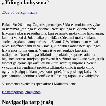
„Ydinga laikysena“
2022-05-02
Zgimnazija
Balandžio 26 dieną, Žagarės gimnazijos 5 klasės mokiniams vyko
užsiėmimas „Ydinga laikysena“. Netaisyklinga laikysena dažnai
laikoma vaikų ir paauglių liga, kuri pasimato mokykliniu laikotarpiu,
kuomet vaikai dažniau laiko praleidžia sėdėdami mokykliniame
suole, darydami namų darbus, piešdami. Užsiėmimo metu vaikai
buvo supažindinami su veiksniais, kurie itin skatina netaisyklingos
laikysenos formavimąsi. Vienas iš jų per sunkios kuprinės
nešiojimas. Norėdami pasitikrinti ar penktokų kuprinės atitinka
higienos normas turėjome pasisverti ir sužinoti savo kūno svorį, ir tik
tuomet galėjome apskaičiuoti kiek turi sverti jų kuprinės. Veikla
vykdoma įgyvendinant projektą ,,Ikimokyklinio ir mokyklinio
ugdymo įstaigų teikiamų sveikatos priežiūros paslaugų kokybės ir
prieinamumo gerinimas Joniškio ir Raseinių rajonų savivaldybėse.
Visuomenės sveikatos specialistė I.Malinauskienė
Be kategorijos
,
Naujienos
Navigacija tarp įrašų