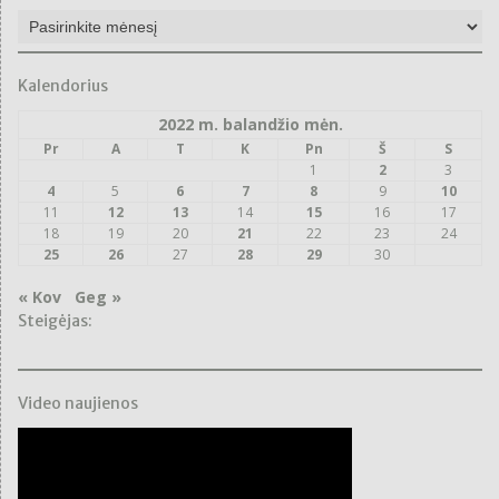
Naujienų
archyvas
Kalendorius
2022 m. balandžio mėn.
Pr
A
T
K
Pn
Š
S
1
2
3
4
5
6
7
8
9
10
11
12
13
14
15
16
17
18
19
20
21
22
23
24
25
26
27
28
29
30
« Kov
Geg »
Steigėjas:
Video naujienos