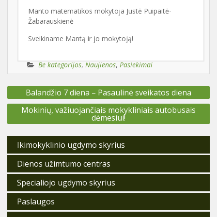
Manto matematikos mokytoja Justė Puipaitė-
Žabarauskienė
Sveikiname Mantą ir jo mokytoją!
Be kategorijos
,
Naujienos
,
Pasiekimai
Navigacija
Balandžio 7 diena – Pasaulinė sveikatos diena
tarp
įrašų
Mokinių, važiuojančiais mokykliniais autobusais
dėmesiui!
Ikimokyklinio ugdymo skyrius
Dienos užimtumo centras
Specialiojo ugdymo skyrius
Paslaugos