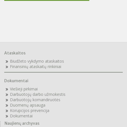
gimnazijos administraciją +37061007011 ar raštvedę +370
426 60872.
Ataskaitos
Biudžeto vykdymo ataskaitos
F
inansinių ataskaitų rinkiniai
Dokumentai
Viešieji pirkimai
Darbuotojų darbo užmokestis
Darbuotojų komandiruotės
Duomenų apsauga
Korupcijos prevencija
Dokumentai
Naujienų archyvas