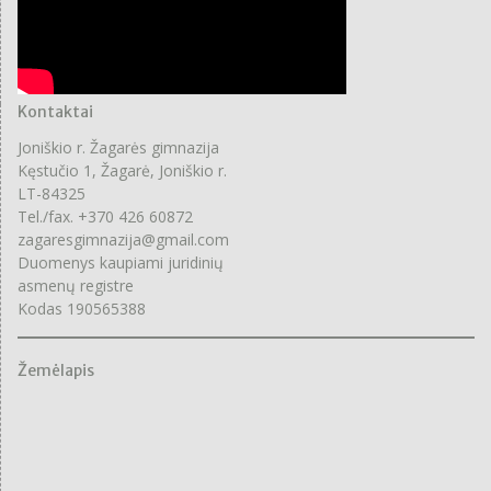
Kontaktai
Joniškio r. Žagarės gimnazija
Kęstučio 1, Žagarė, Joniškio r.
LT-84325
Tel./fax. +370 426 60872
zagaresgimnazija@gmail.com
Duomenys kaupiami juridinių
asmenų registre
Kodas 190565388
Žemėlapis