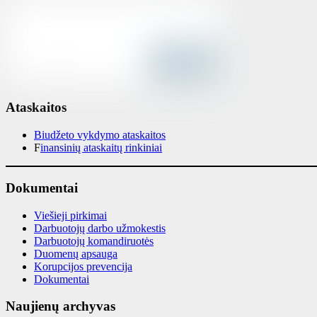
Ataskaitos
Biudžeto vykdymo ataskaitos
F
inansinių ataskaitų rinkiniai
Dokumentai
Viešieji pirkimai
Darbuotojų darbo užmokestis
Darbuotojų komandiruotės
Duomenų apsauga
Korupcijos prevencija
Dokumentai
Naujienų archyvas