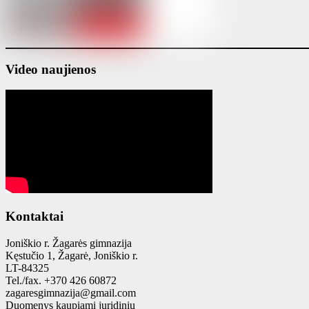
Video naujienos
Kontaktai
Joniškio r. Žagarės gimnazija
Kęstučio 1, Žagarė, Joniškio r.
LT-84325
Tel./fax. +370 426 60872
zagaresgimnazija@gmail.com
Duomenys kaupiami juridinių