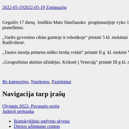
2022-05-19
2022-05-19
Zgimnazija
Gegužės 17 dieną Joniškio Mato Slančiausko progimnazijoje vyko 18 –
pranešimus.
„Varlės gyvenimo ciklas gamtoje ir robotikoje“ pristatė 5 kl. mokinia
Radžvilienė.
„Tautos istorija primena miško brolių veidai“ pristatė II g kl. moki
„Geografinius akinius užsidėjus. Kelionė į Veneciją“ pristatė III g 
Be kategorijos
,
Naujienos
,
Pasiekimai
Navigacija tarp įrašų
Olympis 2022- Pavasario sesija
Judrioji pertrauka
Ikimokyklinio ugdymo skyrius
Dienos užimtumo centras