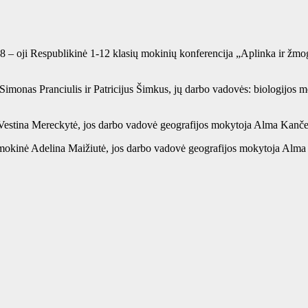
 oji Respublikinė 1-12 klasių mokinių konferencija „Aplinka ir žmogu
i Simonas Pranciulis ir Patricijus Šimkus, jų darbo vadovės: biologijos
nė Vestina Mereckytė, jos darbo vadovė geografijos mokytoja Alma Kanče
kl. mokinė Adelina Maižiutė, jos darbo vadovė geografijos mokytoja Alm