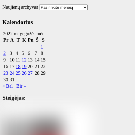
Naujienų archyvas
Kalendorius
2022 m. gegužės mėn.
Pr
A
T
K
Pn
Š
S
1
2
3
4
5
6
7
8
9
10
11
12
13
14
15
16
17
18
19
20
21
22
23
24
25
26
27
28
29
30
31
« Bal
Bir »
Steigėjas: