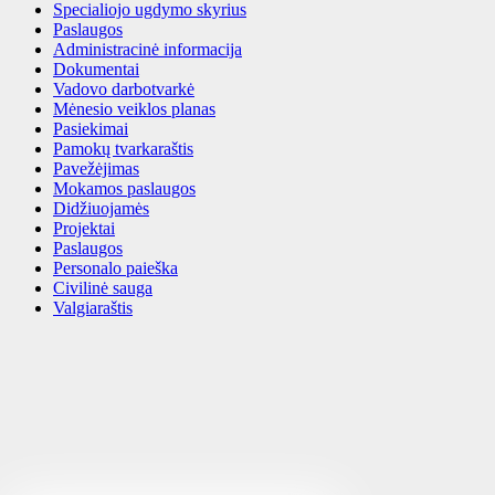
Specialiojo ugdymo skyrius
Paslaugos
Administracinė informacija
Dokumentai
Vadovo darbotvarkė
Mėnesio veiklos planas
Pasiekimai
Pamokų tvarkaraštis
Pavežėjimas
Mokamos paslaugos
Didžiuojamės
Projektai
Paslaugos
Personalo paieška
Civilinė sauga
Valgiaraštis