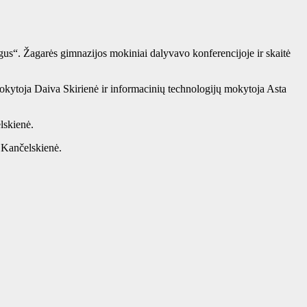
s“. Žagarės gimnazijos mokiniai dalyvavo konferencijoje ir skaitė
 mokytoja Daiva Skirienė ir informacinių technologijų mokytoja Asta
lskienė.
a Kančelskienė.