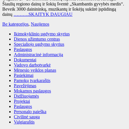
Šiaulių regiono dainų ir šokių šventė „Skambantis gyvybės medis“.
Beveik 3000 dainininkų, muzikantų ir šokėjų sukūrė įspūdingą
dainų
……….SKAITYK DAUGIAU
Be kategorijos
,
Naujienos
Ikimokyklinio ugdymo skyrius
Dienos užimtumo centras
Specialiojo ugdymo skyrius
Paslaugos
Administracinė informacija
Dokumentai
Vadovo darbotvarkė
Mėnesio veiklos planas
Pasiekimai
Pamokų tvarkaraštis
Pavežėjimas
Mokamos paslaugos
Didžiuojamės
Projektai
Paslaugos
Personalo paieška
Civilinė sauga
Valgiaraštis