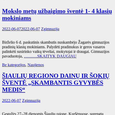
Mokslo metų užbaigimo šventė 1- 4 klasių
mokiniams
2022-06-07
2022-06-07
Zgimnazija
Birželio 6 d. paskutinis skambutis nuskambėjo Žagarės gimnazijos
pradinių klasių mokiniams. Palydėti pradinukus ir geros vasaros
palinkėti susirinko vaikų tėveliai, mokytojai ir draugai. Gimnazijos
pavaduotoja,
……….SKAITYK DAUGIAU
Be kategorijos
,
Naujienos
ŠIAULIŲ REGIONO DAINŲ IR ŠOKIŲ
ŠVENTĖ „SKAMBANTIS GYVYBĖS
MEDIS“
2022-06-07
Zgimnazija
Gegužės 27–28 dienomis Šiaulių rajone, Kuršėnuose, surengta