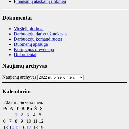
F
inansinių ataskaitų rinkiniai
Dokumentai
Viešieji pirkimai
Darbuotojų darbo užmokestis
Darbuotojų komandiruotės
Duomenų apsauga
Korupcijos prevencija
Dokumentai
Naujienų archyvas
Naujienų archyvas
Kalendorius
2022 m. birželio mėn.
Pr
A
T
K
Pn
Š
S
1
2
3
4
5
6
7
8
9
10
11
12
13
14
15
16
17
18
19