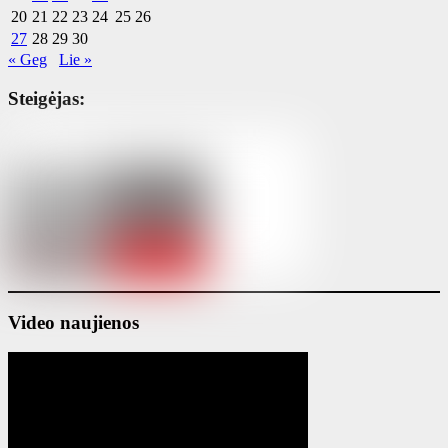
20
21
22
23
24
25
26
27
28
29
30
« Geg
Lie »
Steigėjas:
Video naujienos