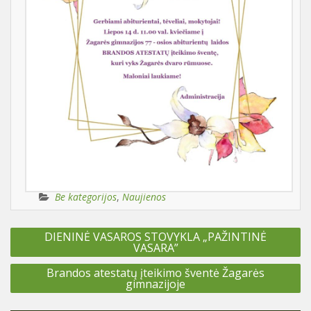
Be kategorijos
,
Naujienos
Navigacija
DIENINĖ VASAROS STOVYKLA „PAŽINTINĖ
tarp
VASARA”
įrašų
Brandos atestatų įteikimo šventė Žagarės
gimnazijoje