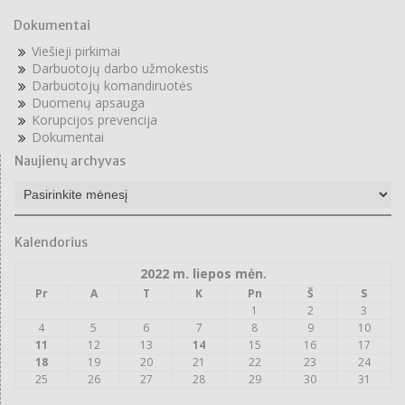
Dokumentai
Viešieji pirkimai
Darbuotojų darbo užmokestis
Darbuotojų komandiruotės
Duomenų apsauga
Korupcijos prevencija
Dokumentai
Naujienų archyvas
Naujienų
archyvas
Kalendorius
2022 m. liepos mėn.
Pr
A
T
K
Pn
Š
S
1
2
3
4
5
6
7
8
9
10
11
12
13
14
15
16
17
18
19
20
21
22
23
24
25
26
27
28
29
30
31