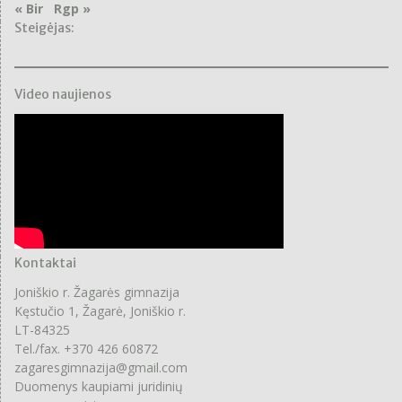
« Bir
Rgp »
Steigėjas:
Video naujienos
Kontaktai
Joniškio r. Žagarės gimnazija
Kęstučio 1, Žagarė, Joniškio r.
LT-84325
Tel./fax. +370 426 60872
zagaresgimnazija@gmail.com
Duomenys kaupiami juridinių