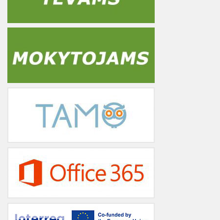
Svarbu
!
Prašome prieš pildant prašymą:
patikrinti deklaruotą gyvenamąją vietą,
įsitikinti, kad visi duomenys yra teisingi.
Jeigu kiltų klausimų dėl prašymo pildymo, prašome kreiptis į
gimnazijos administraciją +37061007011 ar raštvedę +370
426 60872.