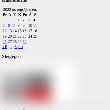
Kalendorius
2022 m. rugsėjo mėn.
Pr
A
T
K
Pn
Š
S
1
2
3
4
5
6
7
8
9
10
11
12
13
14
15
16
17
18
19
20
21
22
23
24
25
26
27
28
29
30
« Rgp
Spa »
Steigėjas: