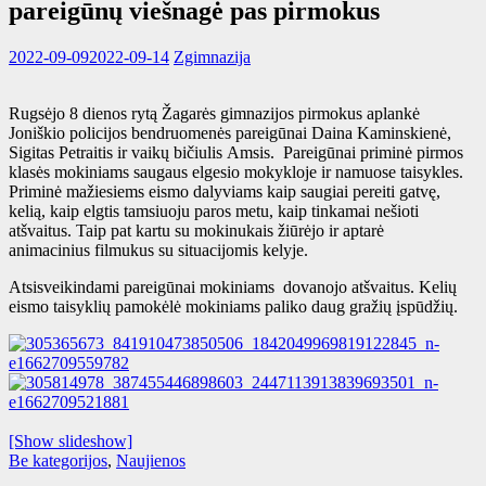
pareigūnų viešnagė pas pirmokus
2022-09-09
2022-09-14
Zgimnazija
Rugsėjo 8 dienos rytą Žagarės gimnazijos pirmokus aplankė
Joniškio policijos bendruomenės pareigūnai Daina Kaminskienė,
Sigitas Petraitis ir vaikų bičiulis Amsis. Pareigūnai priminė pirmos
klasės mokiniams saugaus elgesio mokykloje ir namuose taisykles.
Priminė mažiesiems eismo dalyviams kaip saugiai pereiti gatvę,
kelią, kaip elgtis tamsiuoju paros metu, kaip tinkamai nešioti
atšvaitus. Taip pat kartu su mokinukais žiūrėjo ir aptarė
animacinius filmukus su situacijomis kelyje.
Atsisveikindami pareigūnai mokiniams dovanojo atšvaitus. Kelių
eismo taisyklių pamokėlė mokiniams paliko daug gražių įspūdžių.
[Show slideshow]
Be kategorijos
,
Naujienos