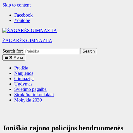
Skip to content
Facebook
Youtobe
ŽAGARĖS GIMNAZIJA
Search for:
Menu
Pradžia
Naujienos
Gimnazija
Ugdymas
Švietimo pagalba
Struktūra ir kontaktai
Mokykla 2030
Joniškio rajono policijos bendruomenės