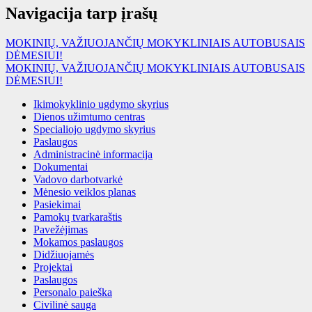
Navigacija tarp įrašų
MOKINIŲ, VAŽIUOJANČIŲ MOKYKLINIAIS AUTOBUSAIS
DĖMESIUI!
MOKINIŲ, VAŽIUOJANČIŲ MOKYKLINIAIS AUTOBUSAIS
DĖMESIUI!
Ikimokyklinio ugdymo skyrius
Dienos užimtumo centras
Specialiojo ugdymo skyrius
Paslaugos
Administracinė informacija
Dokumentai
Vadovo darbotvarkė
Mėnesio veiklos planas
Pasiekimai
Pamokų tvarkaraštis
Pavežėjimas
Mokamos paslaugos
Didžiuojamės
Projektai
Paslaugos
Personalo paieška
Civilinė sauga