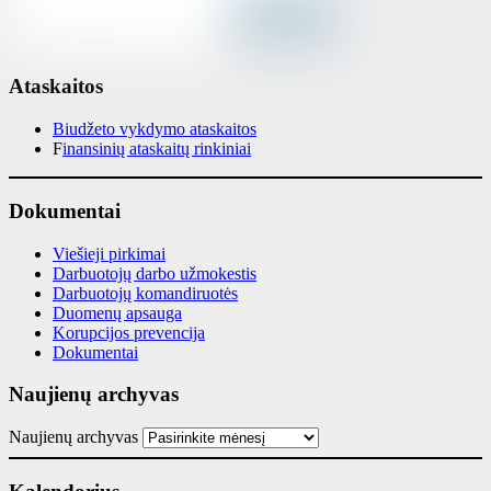
Ataskaitos
Biudžeto vykdymo ataskaitos
F
inansinių ataskaitų rinkiniai
Dokumentai
Viešieji pirkimai
Darbuotojų darbo užmokestis
Darbuotojų komandiruotės
Duomenų apsauga
Korupcijos prevencija
Dokumentai
Naujienų archyvas
Naujienų archyvas