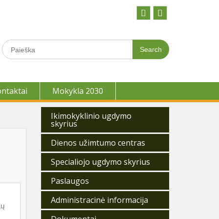
Facebook
Youtobe
Search
for:
ontaktai
Mokykla 2030
Ikimokyklinio ugdymo
skyrius
Dienos užimtumo centras
Specialiojo ugdymo skyrius
Paslaugos
Administracinė informacija
ių