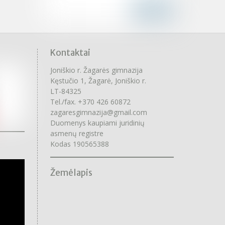
Kontaktai
Joniškio r. Žagarės gimnazija
Kęstučio 1, Žagarė, Joniškio r.
LT-84325
Tel./fax. +370 426 60872
zagaresgimnazija@gmail.com
Duomenys kaupiami juridinių
asmenų registre
Kodas 190565388
Žemėlapis