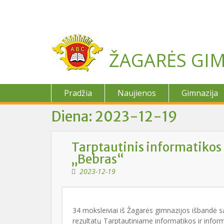
Skip
to
content
ŽAGARĖS GIM
Pradžia
Naujienos
Gimnazija
Diena:
2023-12-19
Tarptautinis informatikos
„Bebras“
2023-12-19
34 moksleiviai iš Žagarės gimnazijos išbandė s
rezultatų Tarptautiniame informatikos ir inf