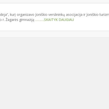
ja“, kurį organizavo Joniškio verslininkų asocijacija ir Joniškio turiz
io r. Žagarės gimnaziją
……….SKAITYK DAUGIAU