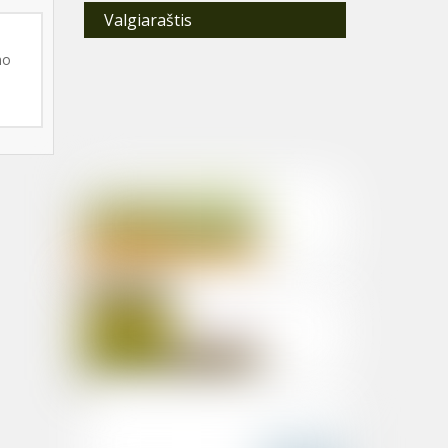
Valgiaraštis
mo