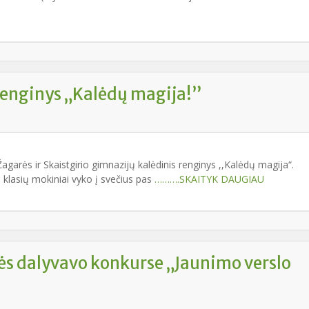
renginys „Kalėdų magija!”
garės ir Skaistgirio gimnazijų kalėdinis renginys ,,Kalėdų magija“.
 klasių mokiniai vyko į svečius pas
……….SKAITYK DAUGIAU
s dalyvavo konkurse „Jaunimo verslo