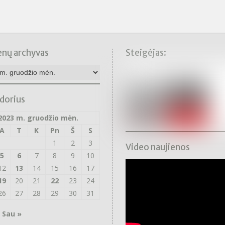
enų archyvas
Steigėjas:
nų
as
dorius
2023 m. gruodžio mėn.
A
T
K
Pn
Š
S
1
2
3
Video naujienos
5
6
7
8
9
10
12
13
14
15
16
17
19
20
21
22
23
24
26
27
28
29
30
31
Sau »