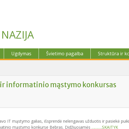
NAZIJA
Ugdymas
Švietimo pagalba
Struktūra ir k
 ir informatinio mąstymo konkursas
avo IT mąstymo galias, išsprendė nelengavas užduotis ir pasiekė puik
ormatinio mąstymo konkurse Bebras. Didžiuojamės
……….SKAITYK