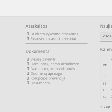
Ataskaitos
Nauji
Naujie
Biudžeto vykdymo ataskaitos
archyv
F
inansinių ataskaitų rinkiniai
Kalen
Dokumentai
Viešieji pirkimai
Darbuotojų darbo užmokestis
Pr
Darbuotojų komandiruotės
Duomenų apsauga
4
Korupcijos prevencija
Dokumentai
11
18
25
« Lap