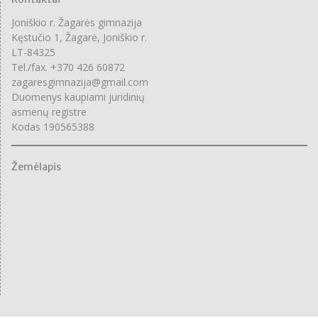
Joniškio r. Žagarės gimnazija
Kęstučio 1, Žagarė, Joniškio r.
LT-84325
Tel./fax. +370 426 60872
zagaresgimnazija@gmail.com
Duomenys kaupiami juridinių
asmenų registre
Kodas 190565388
Žemėlapis