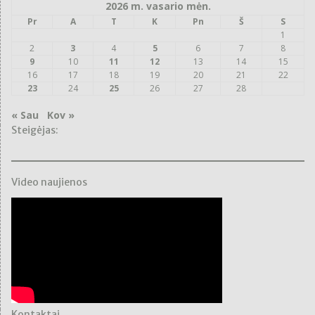
2026 m. vasario mėn.
Pr
A
T
K
Pn
Š
S
1
2
3
4
5
6
7
8
9
10
11
12
13
14
15
16
17
18
19
20
21
22
23
24
25
26
27
28
« Sau
Kov »
Steigėjas:
Video naujienos
Kontaktai