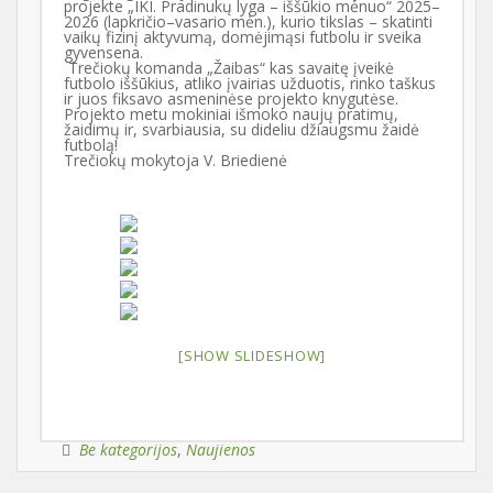
projekte „IKI. Pradinukų lyga – iššūkio mėnuo“ 2025–
2026 (lapkričio–vasario mėn.), kurio tikslas – skatinti
vaikų fizinį aktyvumą, domėjimąsi futbolu ir sveika
gyvensena.
Trečiokų komanda „Žaibas“ kas savaitę įveikė
futbolo iššūkius, atliko įvairias užduotis, rinko taškus
ir juos fiksavo asmeninėse projekto knygutėse.
Projekto metu mokiniai išmoko naujų pratimų,
žaidimų ir, svarbiausia, su dideliu džiaugsmu žaidė
futbolą!
Trečiokų mokytoja V. Briedienė
[SHOW SLIDESHOW]
Be kategorijos
,
Naujienos