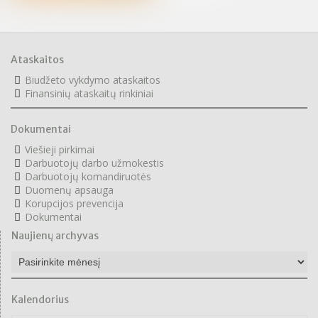
Ataskaitos
Biudžeto vykdymo ataskaitos
F
inansinių ataskaitų rinkiniai
Dokumentai
Viešieji pirkimai
Darbuotojų darbo užmokestis
Darbuotojų komandiruotės
Duomenų apsauga
Korupcijos prevencija
Dokumentai
Naujienų archyvas
Naujienų
archyvas
Kalendorius