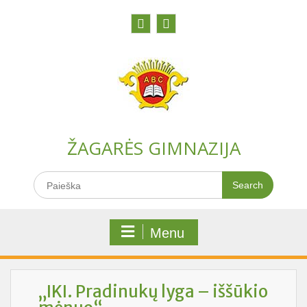
Skip
to
content
Facebook
Youtobe
ŽAGARĖS GIMNAZIJA
Search
for:
Menu
„IKI. Pradinukų lyga – iššūkio