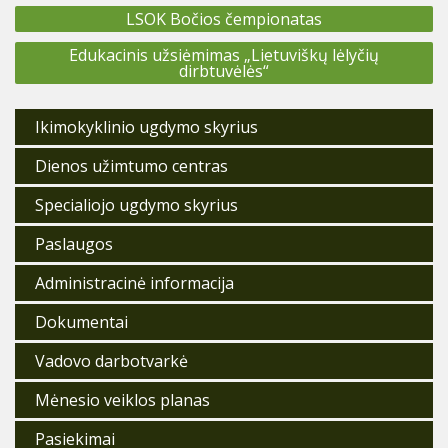
Navigacija
LSOK Bočios čempionatas
tarp
įrašų
Edukacinis užsiėmimas „Lietuviškų lėlyčių
dirbtuvėlės“
Ikimokyklinio ugdymo skyrius
Dienos užimtumo centras
Specialiojo ugdymo skyrius
Paslaugos
Administracinė informacija
Dokumentai
Vadovo darbotvarkė
Mėnesio veiklos planas
Pasiekimai