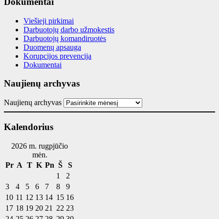
Dokumentai
Viešieji pirkimai
Darbuotojų darbo užmokestis
Darbuotojų komandiruotės
Duomenų apsauga
Korupcijos prevencija
Dokumentai
Naujienų archyvas
Naujienų archyvas
Kalendorius
2026 m. rugpjūčio
mėn.
Pr
A
T
K
Pn
Š
S
1
2
3
4
5
6
7
8
9
10
11
12
13
14
15
16
17
18
19
20
21
22
23
24
25
26
27
28
29
30