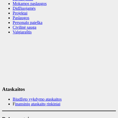
Mokamos paslaugos
Didžiuojamės
Projektai
Paslaugos
Personalo paieška
Civilinė sauga
Valgiaraštis
Ataskaitos
Biudžeto vykdymo ataskaitos
F
inansinių ataskaitų rinkiniai