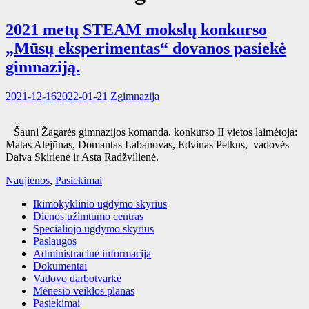
2021 metų STEAM mokslų konkurso
„Mūsų eksperimentas“ dovanos pasiekė
gimnaziją.
2021-12-16
2022-01-21
Zgimnazija
Šauni Žagarės gimnazijos komanda, konkurso II vietos laimėtoja:
Matas Alejūnas, Domantas Labanovas, Edvinas Petkus, vadovės
Daiva Skirienė ir Asta Radžvilienė.
Naujienos
,
Pasiekimai
Ikimokyklinio ugdymo skyrius
Dienos užimtumo centras
Specialiojo ugdymo skyrius
Paslaugos
Administracinė informacija
Dokumentai
Vadovo darbotvarkė
Mėnesio veiklos planas
Pasiekimai