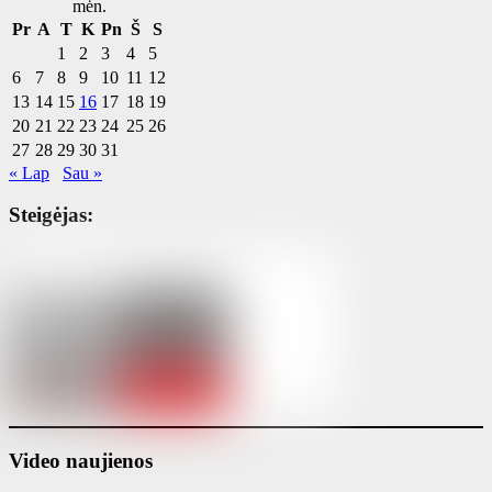
mėn.
Pr
A
T
K
Pn
Š
S
1
2
3
4
5
6
7
8
9
10
11
12
13
14
15
16
17
18
19
20
21
22
23
24
25
26
27
28
29
30
31
« Lap
Sau »
Steigėjas:
Video naujienos