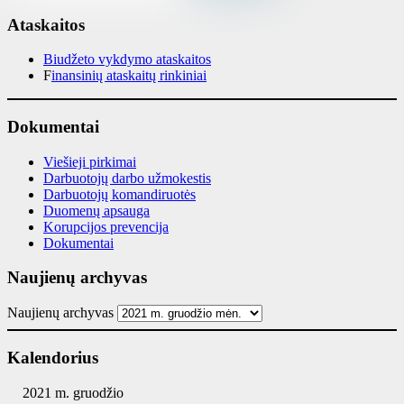
Ataskaitos
Biudžeto vykdymo ataskaitos
F
inansinių ataskaitų rinkiniai
Dokumentai
Viešieji pirkimai
Darbuotojų darbo užmokestis
Darbuotojų komandiruotės
Duomenų apsauga
Korupcijos prevencija
Dokumentai
Naujienų archyvas
Naujienų archyvas
Kalendorius
2021 m. gruodžio