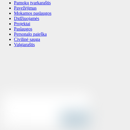
Pamokų tvarkaraštis
Pavežėjimas
Mokamos paslaugos
Didžiuojamės
Projektai
Paslaugos
Personalo paieška
Civilinė sauga
Valgiaraštis