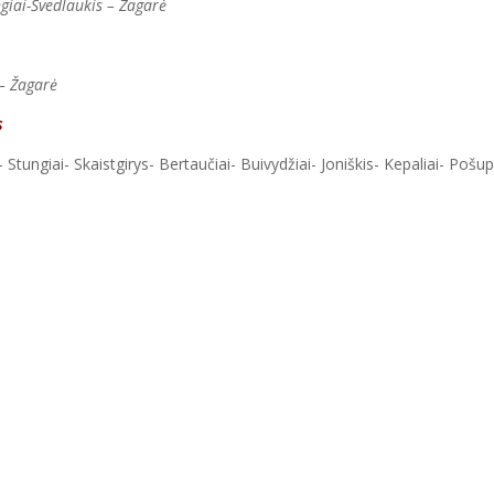
ngiai-Švedlaukis – Žagarė
– Žagarė
s
Stungiai- Skaistgirys- Bertaučiai- Buivydžiai- Joniškis- Kepaliai- Pošup