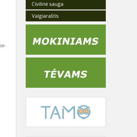
Civilinė sauga
Valgiaraštis
iai-