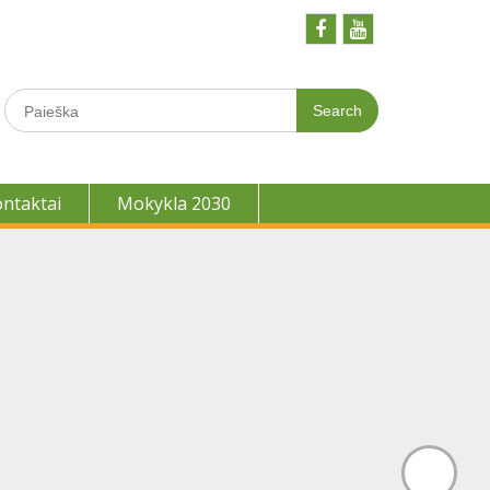
Facebook
Youtobe
Search
for:
ontaktai
Mokykla 2030