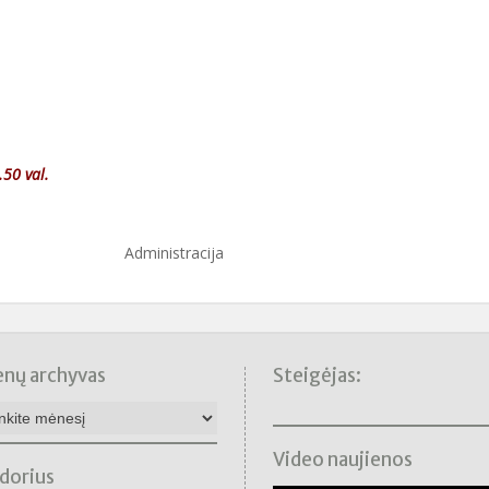
50 val.
ministracija
enų archyvas
Steigėjas:
nų
as
Video naujienos
dorius