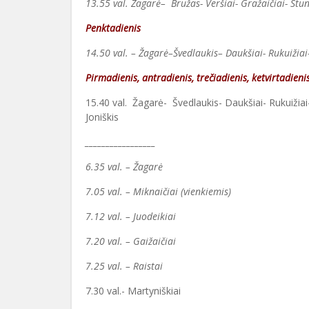
13.55 val. Žagarė–
Bružas-
Veršiai- Gražaičiai- Stu
Penktadienis
14.50 val. – Žagarė–Švedlaukis– Daukšiai-
Rukuižiai
Pirmadienis, antradienis, trečiadienis, ketvirtadieni
15.40 val. Žagarė- Švedlaukis- Daukšiai- Rukuižiai- 
Joniškis
_________________
6.35 val. – Žagarė
7.05 val. – Miknaičiai (vienkiemis)
7.12 val. – Juodeikiai
7.20 val. – Gaižaičiai
7.25 val. – Raistai
7.30 val.- Martyniškiai