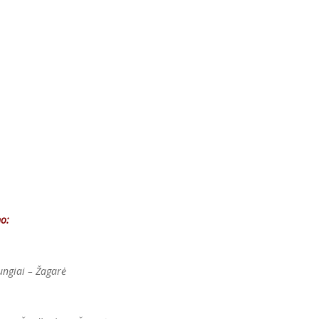
mo:
ungiai – Žagarė