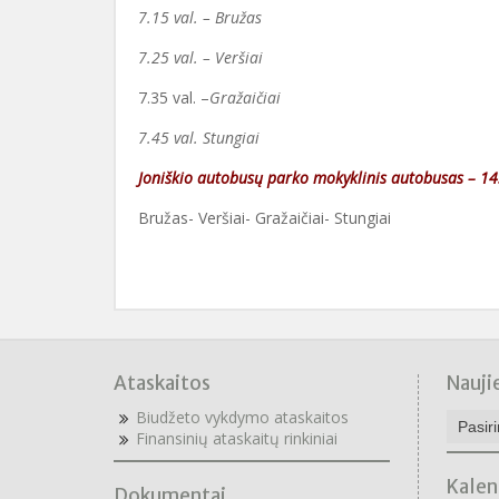
7.15 val. – Bružas
7.25 val. – Veršiai
7.35 val. –
Gražaičiai
7.45 val. Stungiai
Joniškio autobusų parko mokyklinis autobusas – 14.
Bružas- Veršiai- Gražaičiai- Stungiai
Ad
Ataskaitos
Nauji
Naujie
Biudžeto vykdymo ataskaitos
archyv
F
inansinių ataskaitų rinkiniai
Kalen
Dokumentai