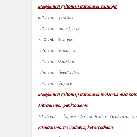
Mokykliniai geltonieji autobusai važiuoja
6.35 val. – Joniškis
7.25 val. – Skaistgirys
7.30 val.- Stungiai
7.40 val. – Rukuižiai
7.45 val.– Daukšiai
7.50 val. – Švedlaukis
7.55 val. – Žagarė
Mokykliniai geltonieji autobusai mokinius veža na
Antradienis, penktadienis
12.55 val. – Žagarė–
Veršiai-
Bružas-
Gražaičiai-
St
Pirmadienis, trečiadienis, ketvirtadienis