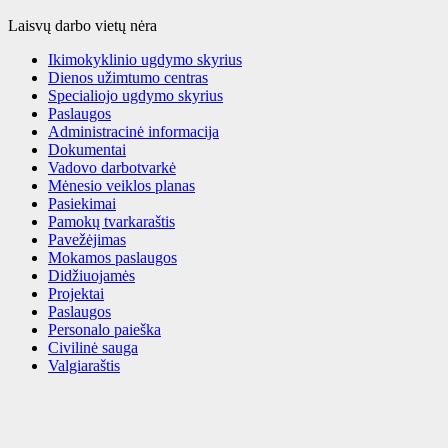
Laisvų darbo vietų nėra
Ikimokyklinio ugdymo skyrius
Dienos užimtumo centras
Specialiojo ugdymo skyrius
Paslaugos
Administracinė informacija
Dokumentai
Vadovo darbotvarkė
Mėnesio veiklos planas
Pasiekimai
Pamokų tvarkaraštis
Pavežėjimas
Mokamos paslaugos
Didžiuojamės
Projektai
Paslaugos
Personalo paieška
Civilinė sauga
Valgiaraštis