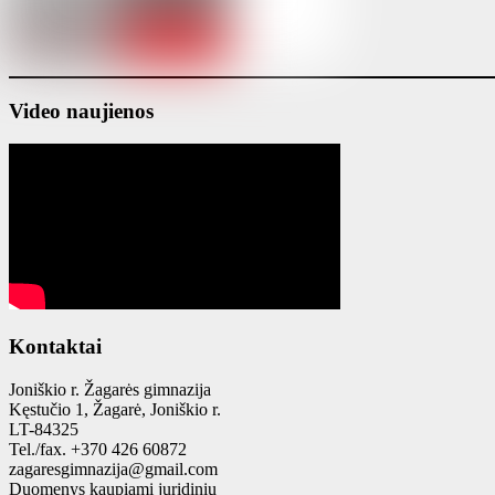
Video naujienos
Kontaktai
Joniškio r. Žagarės gimnazija
Kęstučio 1, Žagarė, Joniškio r.
LT-84325
Tel./fax. +370 426 60872
zagaresgimnazija@gmail.com
Duomenys kaupiami juridinių