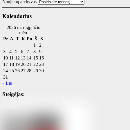
Naujienų archyvas
Kalendorius
2026 m. rugpjūčio
mėn.
Pr
A
T
K
Pn
Š
S
1
2
3
4
5
6
7
8
9
10
11
12
13
14
15
16
17
18
19
20
21
22
23
24
25
26
27
28
29
30
31
« Lie
Steigėjas: