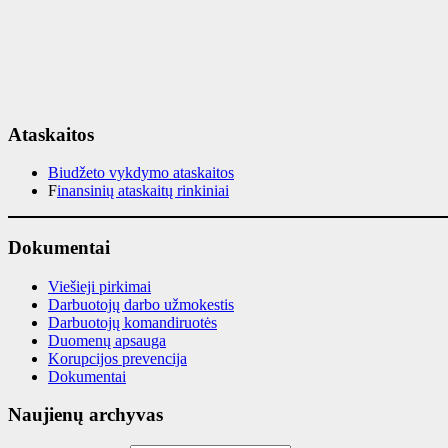
Ataskaitos
Biudžeto vykdymo ataskaitos
F
inansinių ataskaitų rinkiniai
Dokumentai
Viešieji pirkimai
Darbuotojų darbo užmokestis
Darbuotojų komandiruotės
Duomenų apsauga
Korupcijos prevencija
Dokumentai
Naujienų archyvas