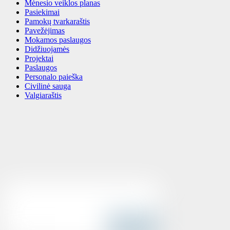
Mėnesio veiklos planas
Pasiekimai
Pamokų tvarkaraštis
Pavežėjimas
Mokamos paslaugos
Didžiuojamės
Projektai
Paslaugos
Personalo paieška
Civilinė sauga
Valgiaraštis