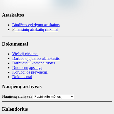
Ataskaitos
Biudžeto vykdymo ataskaitos
F
inansinių ataskaitų rinkiniai
Dokumentai
Viešieji pirkimai
Darbuotojų darbo užmokestis
Darbuotojų komandiruotės
Duomenų apsauga
Korupcijos prevencija
Dokumentai
Naujienų archyvas
Naujienų archyvas
Kalendorius