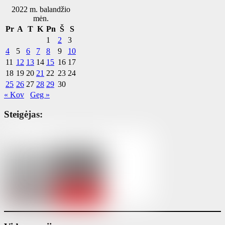
2022 m. balandžio
mėn.
Pr
A
T
K
Pn
Š
S
1
2
3
4
5
6
7
8
9
10
11
12
13
14
15
16
17
18
19
20
21
22
23
24
25
26
27
28
29
30
« Kov
Geg »
Steigėjas: