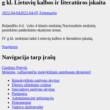
g kl. Lietuvių kalbos ir literatūros įskaita
2022-04-04
2022-04-05
Zgimnazija
Balandžio 4 d. vyko 4 klasės mokinių Nacionalinis mokinių
pasiekimo patikrinimo skaitymo testas.
IV g kl. mokiniai laikė Lietuvių kalbos ir literatūros įskaitą.
Naujienos
Navigacija tarp įrašų
Giedrius Petryla
Mokinių, važiuojančių mokykliniais autobusais dėmesiui!
Ikimokyklinio ugdymo skyrius
Dienos užimtumo centras
Specialiojo ugdymo skyrius
Paslaugos
Administracinė informacija
Dokumentai
Vadovo darbotvarkė