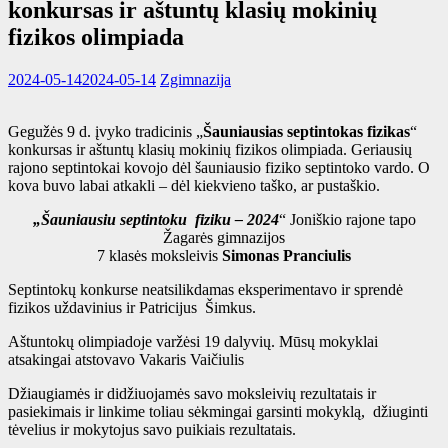
konkursas ir aštuntų klasių mokinių
fizikos olimpiada
2024-05-14
2024-05-14
Zgimnazija
Gegužės 9 d. įvyko tradicinis „
Šauniausias septintokas fizikas
“
konkursas ir aštuntų klasių mokinių fizikos olimpiada. Geriausių
rajono septintokai kovojo dėl šauniausio fiziko septintoko vardo. O
kova buvo labai atkakli – dėl kiekvieno taško, ar pustaškio.
„Šauniausiu septintoku fiziku – 2024
“ Joniškio rajone tapo
Žagarės gimnazijos
7 klasės moksleivis
Simonas Pranciulis
Septintokų konkurse neatsilikdamas eksperimentavo ir sprendė
fizikos uždavinius ir Patricijus Šimkus.
Aštuntokų olimpiadoje varžėsi 19 dalyvių. Mūsų mokyklai
atsakingai atstovavo Vakaris Vaičiulis
Džiaugiamės ir didžiuojamės savo moksleivių rezultatais ir
pasiekimais ir linkime toliau sėkmingai garsinti mokyklą, džiuginti
tėvelius ir mokytojus savo puikiais rezultatais.