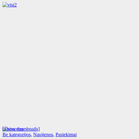
[Show thumbnails]
Be kategorijos
,
Naujienos
,
Pasiekimai