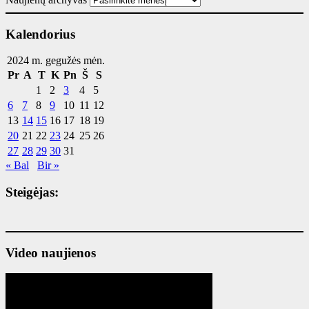
Kalendorius
2024 m. gegužės mėn.
Pr
A
T
K
Pn
Š
S
1
2
3
4
5
6
7
8
9
10
11
12
13
14
15
16
17
18
19
20
21
22
23
24
25
26
27
28
29
30
31
« Bal
Bir »
Steigėjas:
Video naujienos