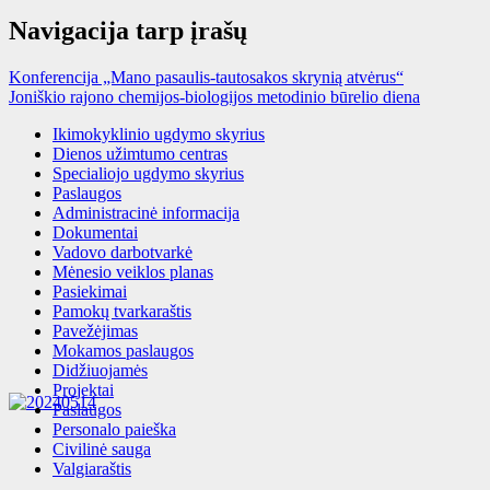
Navigacija tarp įrašų
Konferencija „Mano pasaulis-tautosakos skrynią atvėrus“
Joniškio rajono chemijos-biologijos metodinio būrelio diena
Ikimokyklinio ugdymo skyrius
Dienos užimtumo centras
Specialiojo ugdymo skyrius
Paslaugos
Administracinė informacija
Dokumentai
Vadovo darbotvarkė
Mėnesio veiklos planas
Pasiekimai
Pamokų tvarkaraštis
Pavežėjimas
Mokamos paslaugos
Didžiuojamės
Projektai
Paslaugos
Personalo paieška
Civilinė sauga
Valgiaraštis