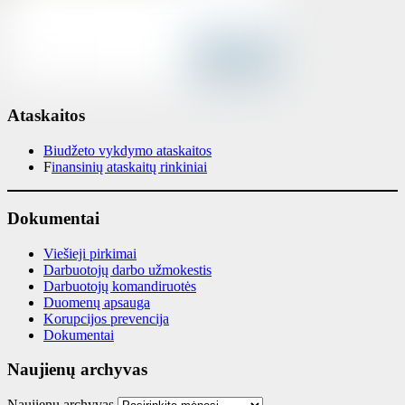
Ataskaitos
Biudžeto vykdymo ataskaitos
F
inansinių ataskaitų rinkiniai
Dokumentai
Viešieji pirkimai
Darbuotojų darbo užmokestis
Darbuotojų komandiruotės
Duomenų apsauga
Korupcijos prevencija
Dokumentai
Naujienų archyvas
Naujienų archyvas