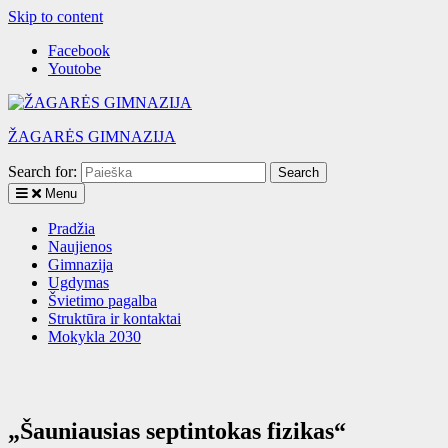
Skip to content
Facebook
Youtobe
ŽAGARĖS GIMNAZIJA
Search for:
Menu
Pradžia
Naujienos
Gimnazija
Ugdymas
Švietimo pagalba
Struktūra ir kontaktai
Mokykla 2030
„Šauniausias septintokas fizikas“