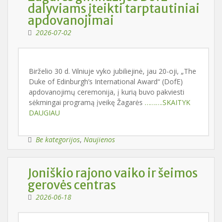
dalyviams įteikti tarptautiniai
apdovanojimai
2026-07-02
Birželio 30 d. Vilniuje vyko jubiliejinė, jau 20-oji, „The
Duke of Edinburgh’s International Award“ (DofE)
apdovanojimų ceremonija, į kurią buvo pakviesti
sėkmingai programą įveikę Žagarės
……….SKAITYK
DAUGIAU
Be kategorijos
,
Naujienos
Joniškio rajono vaiko ir šeimos
gerovės centras
2026-06-18