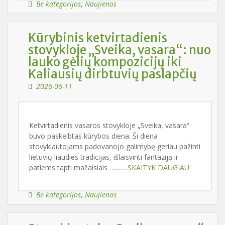
Be kategorijos
,
Naujienos
Kūrybinis ketvirtadienis
stovykloje „Sveika, vasara“: nuo
lauko gėlių kompozicijų iki
Kaliausių dirbtuvių paslapčių
2026-06-11
Ketvirtadienis vasaros stovykloje „Sveika, vasara“
buvo paskelbtas kūrybos diena. Ši diena
stovyklautojams padovanojo galimybę geriau pažinti
lietuvių liaudies tradicijas, išlaisvinti fantaziją ir
patiems tapti mažaisiais
……….SKAITYK DAUGIAU
Be kategorijos
,
Naujienos