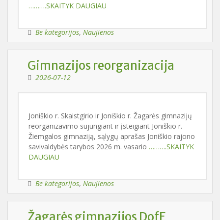
……….SKAITYK DAUGIAU
Be kategorijos
,
Naujienos
Gimnazijos reorganizacija
2026-07-12
Joniškio r. Skaistgirio ir Joniškio r. Žagarės gimnazijų
reorganizavimo sujungiant ir įsteigiant Joniškio r.
Žiemgalos gimnaziją, sąlygų aprašas Joniškio rajono
savivaldybės tarybos 2026 m. vasario
……….SKAITYK
DAUGIAU
Be kategorijos
,
Naujienos
Žagarės gimnazijos DofE