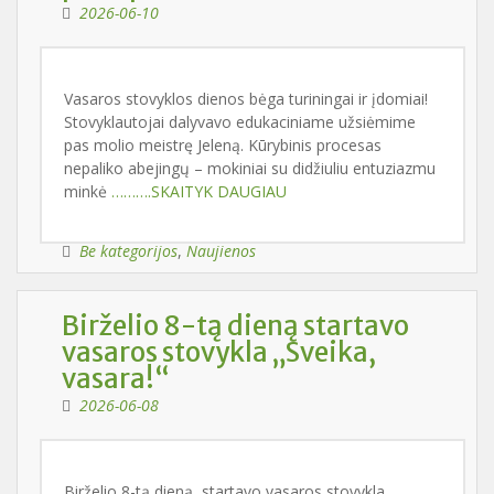
2026-06-10
Vasaros stovyklos dienos bėga turiningai ir įdomiai!
Stovyklautojai dalyvavo edukaciniame užsiėmime
pas molio meistrę Jeleną. Kūrybinis procesas
nepaliko abejingų – mokiniai su didžiuliu entuziazmu
minkė
……….SKAITYK DAUGIAU
Be kategorijos
,
Naujienos
Birželio 8-tą dieną startavo
vasaros stovykla „Sveika,
vasara!“
2026-06-08
Birželio 8-tą dieną startavo vasaros stovykla