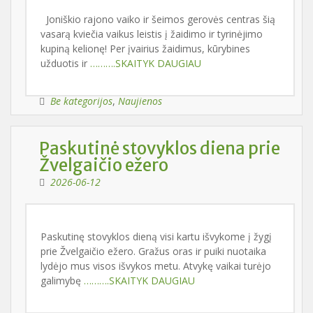
Joniškio rajono vaiko ir šeimos gerovės centras šią
vasarą kviečia vaikus leistis į žaidimo ir tyrinėjimo
kupiną kelionę! Per įvairius žaidimus, kūrybines
užduotis ir
……….SKAITYK DAUGIAU
Be kategorijos
,
Naujienos
Paskutinė stovyklos diena prie
Žvelgaičio ežero
2026-06-12
Paskutinę stovyklos dieną visi kartu išvykome į žygį
prie Žvelgaičio ežero. Gražus oras ir puiki nuotaika
lydėjo mus visos išvykos metu. Atvykę vaikai turėjo
galimybę
……….SKAITYK DAUGIAU