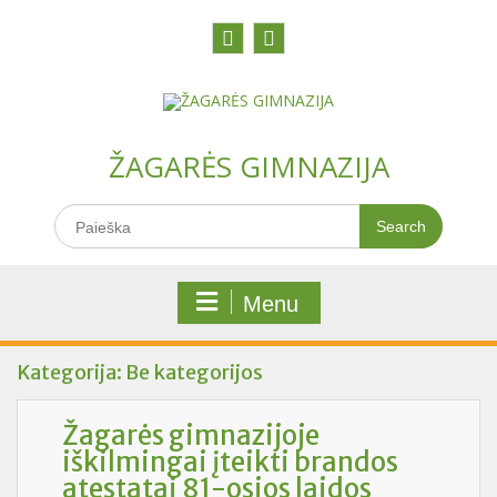
Skip
to
content
Facebook
Youtobe
ŽAGARĖS GIMNAZIJA
Search
for:
Menu
Kategorija:
Be kategorijos
Žagarės gimnazijoje
iškilmingai įteikti brandos
atestatai 81-osios laidos