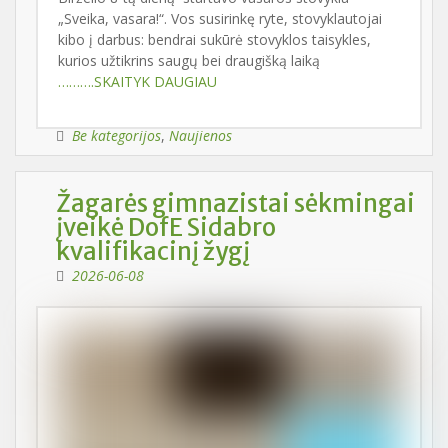
„Sveika, vasara!“. Vos susirinkę ryte, stovyklautojai
kibo į darbus: bendrai sukūrė stovyklos taisykles,
kurios užtikrins saugų bei draugišką laiką
……….SKAITYK DAUGIAU
Be kategorijos
,
Naujienos
Žagarės gimnazistai sėkmingai
įveikė DofE Sidabro
kvalifikacinį žygį
2026-06-08