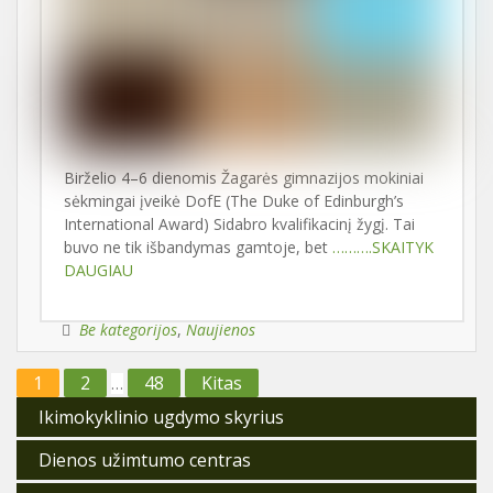
Birželio 4–6 dienomis Žagarės gimnazijos mokiniai
sėkmingai įveikė DofE (The Duke of Edinburgh’s
International Award) Sidabro kvalifikacinį žygį. Tai
buvo ne tik išbandymas gamtoje, bet
……….SKAITYK
DAUGIAU
Be kategorijos
,
Naujienos
Įrašų
1
2
48
Kitas
…
puslapiavimas
Ikimokyklinio ugdymo skyrius
Dienos užimtumo centras