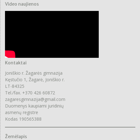
Video naujienos
Kontaktai
Joniškio r. Žagarės gimnazija
Kęstučio 1, Žagarė, Joniškio r.
LT-84325
Tel./fax. +370 426 60872
zagaresgimnazija@gmail.com
Duomenys kaupiami juridinių
asmenų registre
Kodas 190565388
Žemėlapis