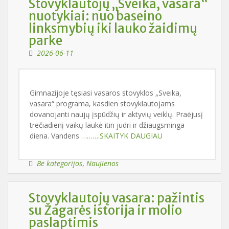
Stovyklautojų „Sveika, vasara“
nuotykiai: nuo baseino
linksmybių iki lauko žaidimų
parke
2026-06-11
Gimnazijoje tęsiasi vasaros stovyklos „Sveika,
vasara“ programa, kasdien stovyklautojams
dovanojanti naujų įspūdžių ir aktyvių veiklų. Praėjusį
trečiadienį vaikų laukė itin judri ir džiaugsminga
diena. Vandens
……….SKAITYK DAUGIAU
Be kategorijos
,
Naujienos
Stovyklautojų vasara: pažintis
su Žagarės istorija ir molio
paslaptimis