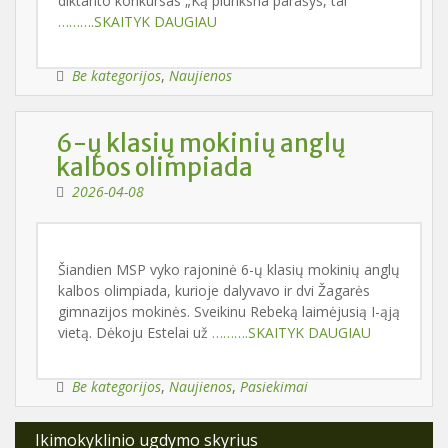
diktanto konkursas „Ką plunksna parašys, tai
……….SKAITYK DAUGIAU
Be kategorijos
,
Naujienos
6-ų klasių mokinių anglų
kalbos olimpiada
2026-04-08
Šiandien MSP vyko rajoninė 6-ų klasių mokinių anglų
kalbos olimpiada, kurioje dalyvavo ir dvi Žagarės
gimnazijos mokinės. Sveikinu Rebeką laimėjusią I-ąją
vietą. Dėkoju Estelai už
……….SKAITYK DAUGIAU
Be kategorijos
,
Naujienos
,
Pasiekimai
Ikimokyklinio ugdymo skyrius