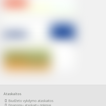
Ataskaitos
Biudžeto vykdymo ataskaitos
F
inansinių ataskaitų rinkiniai