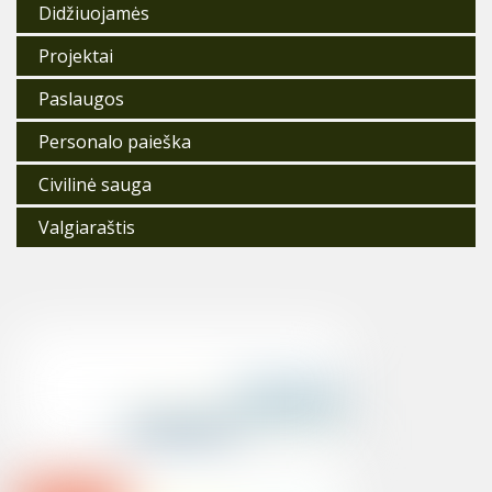
Didžiuojamės
Projektai
Paslaugos
Personalo paieška
Civilinė sauga
Valgiaraštis