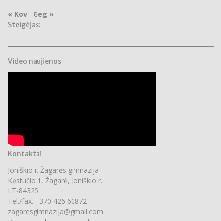
« Kov
Geg »
Steigėjas:
Video naujienos
Kontaktai
Joniškio r. Žagarės gimnazija
Kęstučio 1, Žagarė, Joniškio r.
LT-84325
Tel./fax. +370 426 60872
zagaresgimnazija@gmail.com