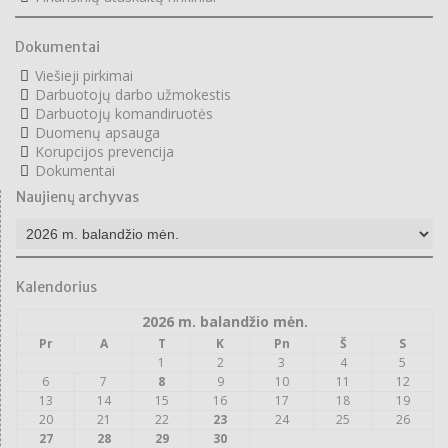
Dokumentai
Viešieji pirkimai
Darbuotojų darbo užmokestis
Darbuotojų komandiruotės
Duomenų apsauga
Korupcijos prevencija
Dokumentai
Naujienų archyvas
Naujienų
archyvas
Kalendorius
2026 m. balandžio mėn.
Pr
A
T
K
Pn
Š
S
1
2
3
4
5
6
7
8
9
10
11
12
13
14
15
16
17
18
19
20
21
22
23
24
25
26
27
28
29
30