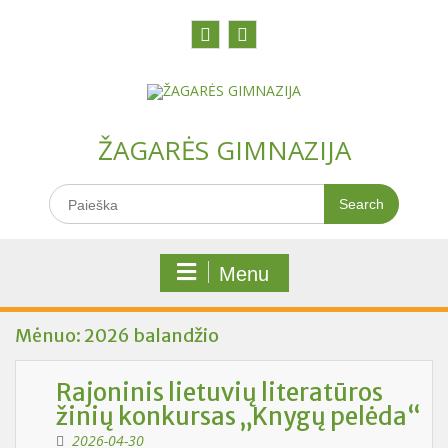
Skip
to
content
Facebook
Youtobe
ŽAGARĖS GIMNAZIJA
Search
for:
Menu
Mėnuo:
2026 balandžio
Rajoninis lietuvių literatūros
žinių konkursas „Knygų pelėda“
2026-04-30