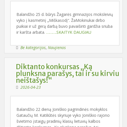
Balandžio 25 d. būrys Žagarės gimnazijos moksleivių
vyko į kasmetinį „Miškasodį“. ŽaMokinukai dirbo
puikiai ir už gerą darbą buvo pavaišinti gardžia sriuba
ir karšta arbata.
……….SKAITYK DAUGIAU
Be kategorijos
,
Naujienos
Diktanto konkursas „Ką
plunksna parašys, tai ir su kirviu
neištašys!“
2026-04-23
Balandžio 22 dieną Joniškio pagrindinės mokyklos
Gataučių M. Katiliūtės skyriuje vyko Joniškio rajono
švietimo įstaigų pradinių klasių lietuvių kalbos