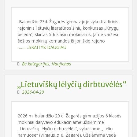
Balandžio 23d. Žagarės gimnazijoje vyko tradicinis
rajoninis lietuvių literatūros žinių konkursas „Knygų
pelėda“, skirtas 5-6 klasių mokiniams. Jame varžėsi
šešios mokinių komandos iš Joniškio rajono
……….SKAITYK DAUGIAU
Be kategorijos
,
Naujienos
„Lietuviškų lėlyčių dirbtuvėlės“
2026-04-29
2026 m. balandžio 29 d. Žagarės gimnazijos 6 klasės
mokiniai dalyvavo edukaciniame užsiėmime
„Lietuviškų lėlyčių dirbtuvėlės“, vykusiame „Lėlių
namuose“ (Vilniaus g. 6, Žagarė). Užsiėmimą vedė