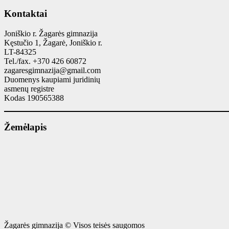
Kontaktai
Joniškio r. Žagarės gimnazija
Kęstučio 1, Žagarė, Joniškio r.
LT-84325
Tel./fax. +370 426 60872
zagaresgimnazija@gmail.com
Duomenys kaupiami juridinių
asmenų registre
Kodas 190565388
Žemėlapis
Žagarės gimnazija © Visos teisės saugomos