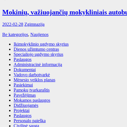
Mokinių, važiuojančių mokykliniais autobu
2022-02-28
Zgimnazija
Be kategorijos
,
Naujienos
Ikimokyklinio ugdymo skyrius
Dienos užimtumo centras
Specialiojo ugdymo skyrius
Paslaugos
Administracinė informacija
Dokumentai
Vadovo darbotvarkė
Mėnesio veiklos planas
Pasiekimai
Pamokų tvarkaraštis
Pavežėjimas
Mokamos paslaugos
Didžiuojamės
Projektai
Paslaugos
Personalo paieška
Civilinė sauga