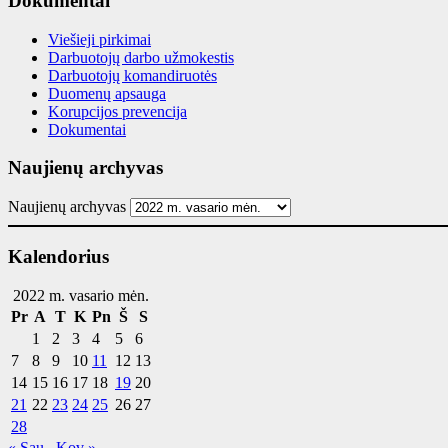
Dokumentai
Viešieji pirkimai
Darbuotojų darbo užmokestis
Darbuotojų komandiruotės
Duomenų apsauga
Korupcijos prevencija
Dokumentai
Naujienų archyvas
Naujienų archyvas
Kalendorius
2022 m. vasario mėn.
Pr
A
T
K
Pn
Š
S
1
2
3
4
5
6
7
8
9
10
11
12
13
14
15
16
17
18
19
20
21
22
23
24
25
26
27
28
« Sau
Kov »