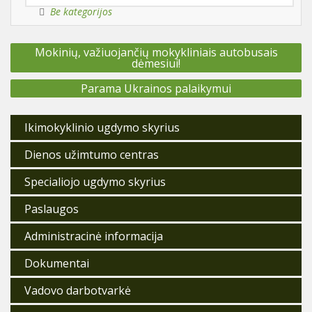
Be kategorijos
Navigacija
Mokinių, važiuojančių mokykliniais autobusais
tarp
dėmesiui!
įrašų
Parama Ukrainos palaikymui
Ikimokyklinio ugdymo skyrius
Dienos užimtumo centras
Specialiojo ugdymo skyrius
Paslaugos
Administracinė informacija
Dokumentai
Vadovo darbotvarkė