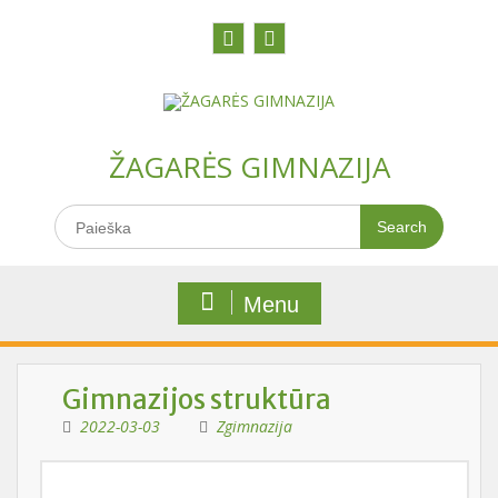
Skip
to
content
Facebook
Youtobe
ŽAGARĖS GIMNAZIJA
Search
for:
Menu
Gimnazijos struktūra
2022-03-03
Zgimnazija