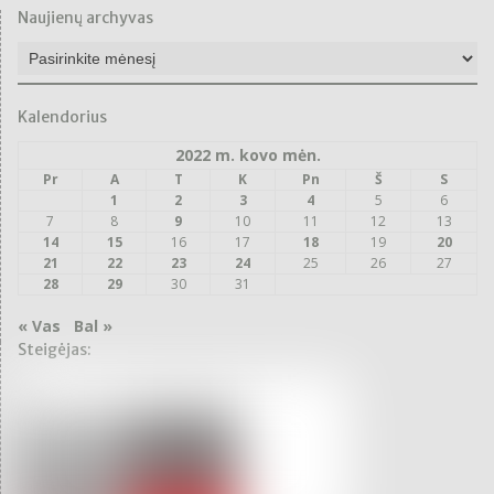
Naujienų archyvas
Naujienų
archyvas
Kalendorius
2022 m. kovo mėn.
Pr
A
T
K
Pn
Š
S
1
2
3
4
5
6
7
8
9
10
11
12
13
14
15
16
17
18
19
20
21
22
23
24
25
26
27
28
29
30
31
« Vas
Bal »
Steigėjas: