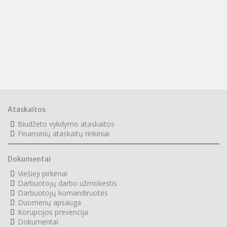
Ataskaitos
Biudžeto vykdymo ataskaitos
F
inansinių ataskaitų rinkiniai
Dokumentai
Viešieji pirkimai
Darbuotojų darbo užmokestis
Darbuotojų komandiruotės
Duomenų apsauga
Korupcijos prevencija
Dokumentai