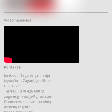
Video naujienos
Kontaktai
Joniškio r. Žagarės gimnazija
Kęstučio 1, Žagarė, Joniškio r.
LT-84325
Tel./fax. +370 426 60872
zagaresgimnazija@gmail.com
Duomenys kaupiami juridinių
asmenų registre