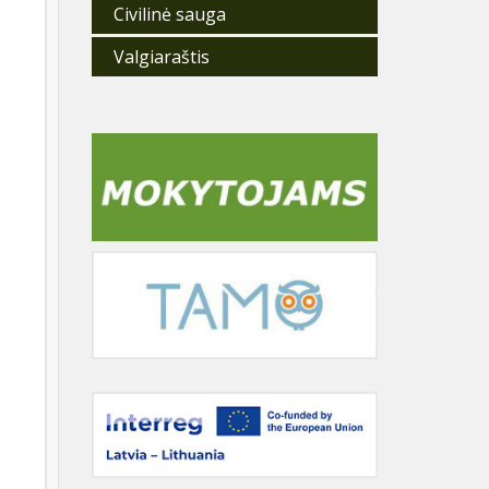
Civilinė sauga
Valgiaraštis