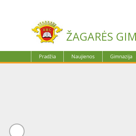
Skip
to
content
ŽAGARĖS GIM
Pradžia
Naujienos
Gimnazija