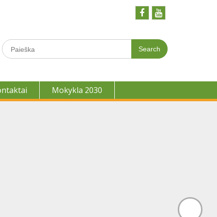
Facebook
Youtobe
Search
for:
ontaktai
Mokykla 2030