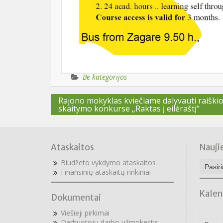
Be kategorijos
Navigacija
Rajono mokyklas kviečiame dalyvauti raiškio
tarp
skaitymo konkurse „Raktas į eilėraštį“
įrašų
Ataskaitos
Nauji
Naujie
Biudžeto vykdymo ataskaitos
archyv
F
inansinių ataskaitų rinkiniai
Kalen
Dokumentai
Viešieji pirkimai
Darbuotojų darbo užmokestis