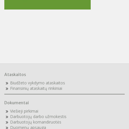
Ataskaitos
Biudžeto vykdymo ataskaitos
F
inansinių ataskaitų rinkiniai
Dokumentai
Viešieji pirkimai
Darbuotojų darbo užmokestis
Darbuotojų komandiruotės
Duomenų apsauga