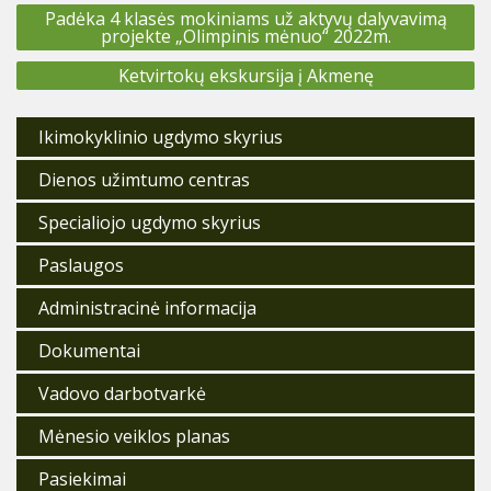
Navigacija
Padėka 4 klasės mokiniams už aktyvų dalyvavimą
tarp
projekte „Olimpinis mėnuo“ 2022m.
įrašų
Ketvirtokų ekskursija į Akmenę
Ikimokyklinio ugdymo skyrius
Dienos užimtumo centras
Specialiojo ugdymo skyrius
Paslaugos
Administracinė informacija
Dokumentai
Vadovo darbotvarkė
Mėnesio veiklos planas
Pasiekimai