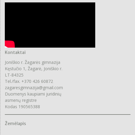
Kontaktai
Joniškio r. Žagarės gimnazija
Kęstučio 1, Žagarė, Joniškio r.
LT-84325
Tel./fax. +370 426 60872
zagaresgimnazija@gmail.com
Duomenys kaupiami juridinių
asmenų registre
Kodas 190565388
Žemėlapis