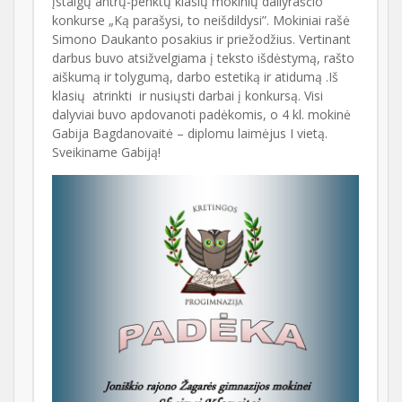
įstaigų antrų-penktų klasių mokinių dailyraščio
konkurse „Ką parašysi, to neišdildysi”. Mokiniai rašė
Simono Daukanto posakius ir priežodžius. Vertinant
darbus buvo atsižvelgiama į teksto išdėstymą, rašto
aiškumą ir tolygumą, darbo estetiką ir atidumą .Iš
klasių atrinkti ir nusiųsti darbai į konkursą. Visi
dalyviai buvo apdovanoti padėkomis, o 4 kl. mokinė
Gabija Bagdanovaitė – diplomu laimėjus I vietą.
Sveikiname Gabiją!