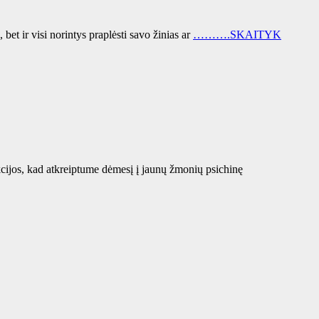
t ir visi norintys praplėsti savo žinias ar
……….SKAITYK
cijos, kad atkreiptume dėmesį į jaunų žmonių psichinę