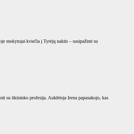
je mokytojai kviečia į Tyrėjų naktis – susipažinti su
nti su ūkininko profesija. Auklėtoja Irena papasakojo, kas