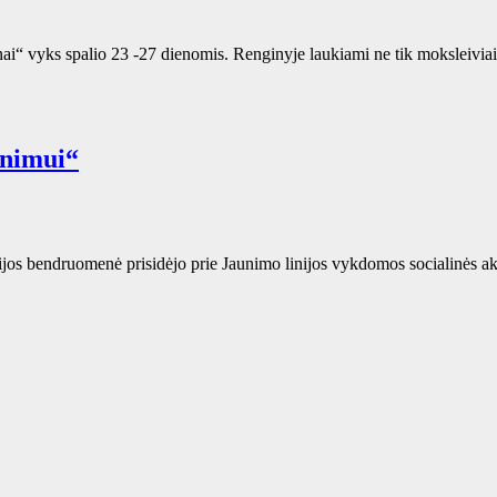
 vyks spalio 23 -27 dienomis. Renginyje laukiami ne tik moksleiviai, be
enimui“
ijos bendruomenė prisidėjo prie Jaunimo linijos vykdomos socialinės ak