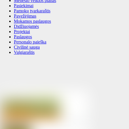
Mėnesio veiklos planas
Pasiekimai
Pamokų tvarkaraštis
Pavežėjimas
Mokamos paslaugos
Didžiuojamės
Projektai
Paslaugos
Personalo paieška
Civilinė sauga
Valgiaraštis