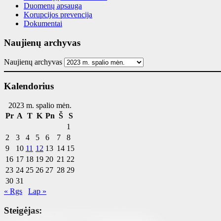
Duomenų apsauga
Korupcijos prevencija
Dokumentai
Naujienų archyvas
Naujienų archyvas
Kalendorius
2023 m. spalio mėn.
Pr
A
T
K
Pn
Š
S
1
2
3
4
5
6
7
8
9
10
11
12
13
14
15
16
17
18
19
20
21
22
23
24
25
26
27
28
29
30
31
« Rgs
Lap »
Steigėjas: