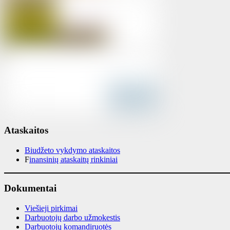
Ataskaitos
Biudžeto vykdymo ataskaitos
F
inansinių ataskaitų rinkiniai
Dokumentai
Viešieji pirkimai
Darbuotojų darbo užmokestis
Darbuotojų komandiruotės