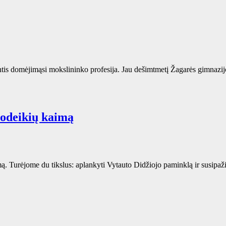
antis domėjimąsi mokslininko profesija. Jau dešimtmetį Žagarės gimnazijo
uodeikių kaimą
. Turėjome du tikslus: aplankyti Vytauto Didžiojo paminklą ir susipaži