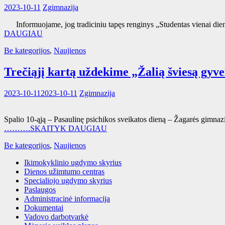
2023-10-11
Zgimnazija
Informuojame, jog tradiciniu tapęs renginys „Studentas vienai dienai“
DAUGIAU
Be kategorijos
,
Naujienos
Trečiąjį kartą uždekime „Žalią šviesą gyv
2023-10-11
2023-10-11
Zgimnazija
Spalio 10-ąją – Pasaulinę psichikos sveikatos dieną – Žagarės gimnaz
……….SKAITYK DAUGIAU
Be kategorijos
,
Naujienos
Ikimokyklinio ugdymo skyrius
Dienos užimtumo centras
Specialiojo ugdymo skyrius
Paslaugos
Administracinė informacija
Dokumentai
Vadovo darbotvarkė