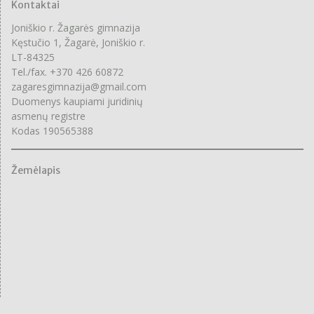
Kontaktai
Joniškio r. Žagarės gimnazija
Kęstučio 1, Žagarė, Joniškio r.
LT-84325
Tel./fax. +370 426 60872
zagaresgimnazija@gmail.com
Duomenys kaupiami juridinių
asmenų registre
Kodas 190565388
Žemėlapis