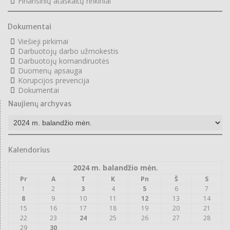
F
inansinių ataskaitų rinkiniai
Dokumentai
Viešieji pirkimai
Darbuotojų darbo užmokestis
Darbuotojų komandiruotės
Duomenų apsauga
Korupcijos prevencija
Dokumentai
Naujienų archyvas
Naujienų
archyvas
Kalendorius
2024 m. balandžio mėn.
Pr
A
T
K
Pn
Š
S
1
2
3
4
5
6
7
8
9
10
11
12
13
14
15
16
17
18
19
20
21
22
23
24
25
26
27
28
29
30