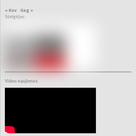
« Kov
Geg »
Steigėjas:
Video naujienos