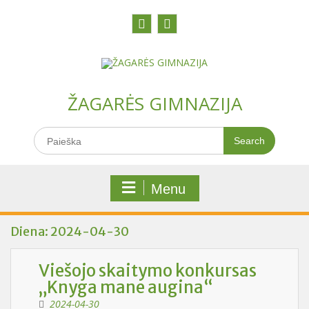
Skip
to
content
Facebook
Youtobe
ŽAGARĖS GIMNAZIJA
Search
for:
Menu
Diena:
2024-04-30
Viešojo skaitymo konkursas
„Knyga mane augina“
2024-04-30