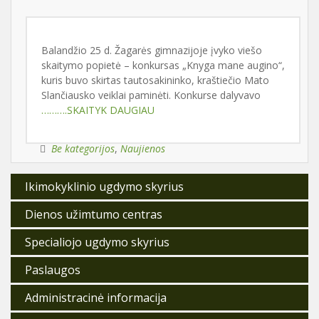
Balandžio 25 d. Žagarės gimnazijoje įvyko viešo
skaitymo popietė – konkursas „Knyga mane augino“,
kuris buvo skirtas tautosakininko, kraštiečio Mato
Slančiausko veiklai paminėti. Konkurse dalyvavo
……….SKAITYK DAUGIAU
Be kategorijos
,
Naujienos
Ikimokyklinio ugdymo skyrius
Dienos užimtumo centras
Specialiojo ugdymo skyrius
Paslaugos
Administracinė informacija