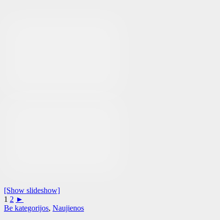
[Show slideshow]
1
2
►
Be kategorijos
,
Naujienos