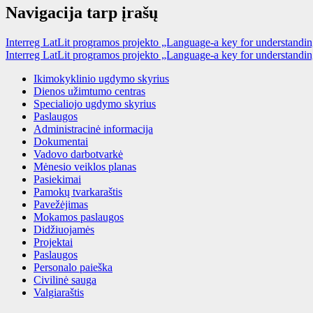
Navigacija tarp įrašų
Interreg LatLit programos projekto „Language-a key for understandin
Interreg LatLit programos projekto „Language-a key for understanding
Ikimokyklinio ugdymo skyrius
Dienos užimtumo centras
Specialiojo ugdymo skyrius
Paslaugos
Administracinė informacija
Dokumentai
Vadovo darbotvarkė
Mėnesio veiklos planas
Pasiekimai
Pamokų tvarkaraštis
Pavežėjimas
Mokamos paslaugos
Didžiuojamės
Projektai
Paslaugos
Personalo paieška
Civilinė sauga
Valgiaraštis