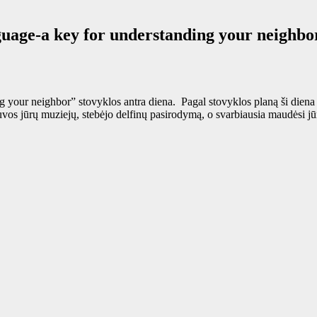
uage-a key for understanding your neighbor
your neighbor” stovyklos antra diena. Pagal stovyklos planą ši diena s
uvos jūrų muziejų, stebėjo delfinų pasirodymą, o svarbiausia maudėsi jūr