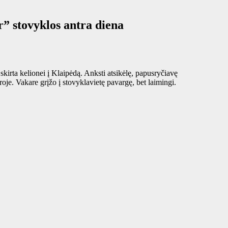
” stovyklos antra diena
kirta kelionei į Klaipėdą. Anksti atsikėlę, papusryčiavę
oje. Vakare grįžo į stovyklavietę pavargę, bet laimingi.