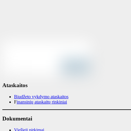
Ataskaitos
Biudžeto vykdymo ataskaitos
F
inansinių ataskaitų rinkiniai
Dokumentai
Viešieji pirkimai