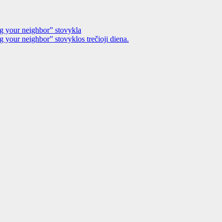
g your neighbor” stovykla
 your neighbor” stovyklos trečioji diena.