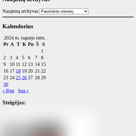
Naujienų archyvas
Kalendorius
2024 m. rugsėjo mėn.
Pr
A
T
K
Pn
Š
S
1
2
3
4
5
6
7
8
9
10
11
12
13
14
15
16
17
18
19
20
21
22
23
24
25
26
27
28
29
30
« Rgp
Spa »
Steigėjas: