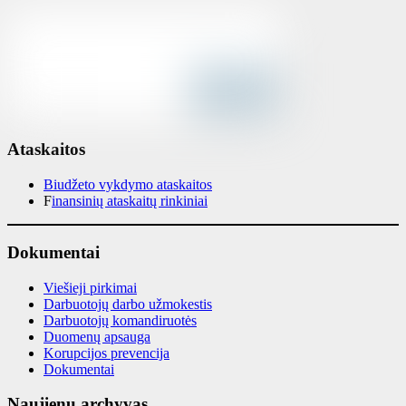
Ataskaitos
Biudžeto vykdymo ataskaitos
F
inansinių ataskaitų rinkiniai
Dokumentai
Viešieji pirkimai
Darbuotojų darbo užmokestis
Darbuotojų komandiruotės
Duomenų apsauga
Korupcijos prevencija
Dokumentai
Naujienų archyvas