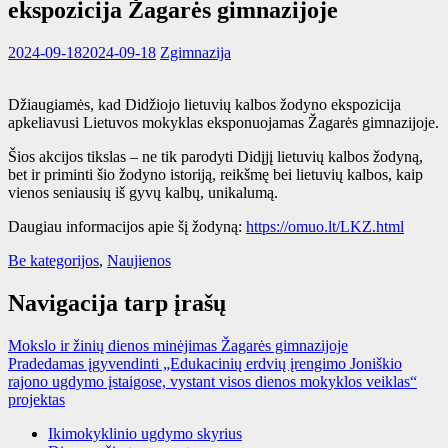
ekspozicija Žagarės gimnazijoje
2024-09-18
2024-09-18
Zgimnazija
Džiaugiamės, kad Didžiojo lietuvių kalbos žodyno ekspozicija
apkeliavusi Lietuvos mokyklas eksponuojamas Žagarės gimnazijoje.
Šios akcijos tikslas – ne tik parodyti Didįjį lietuvių kalbos žodyną,
bet ir priminti šio žodyno istoriją, reikšmę bei lietuvių kalbos, kaip
vienos seniausių iš gyvų kalbų, unikalumą.
Daugiau informacijos apie šį žodyną:
https://omuo.lt/LKZ.html
Be kategorijos
,
Naujienos
Navigacija tarp įrašų
Mokslo ir žinių dienos minėjimas Žagarės gimnazijoje
Pradedamas įgyvendinti „Edukacinių erdvių įrengimo Joniškio
rajono ugdymo įstaigose, vystant visos dienos mokyklos veiklas“
projektas
Ikimokyklinio ugdymo skyrius