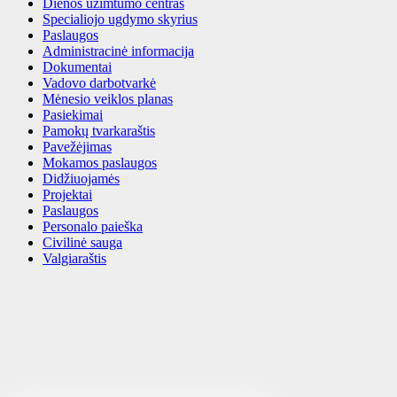
Dienos užimtumo centras
Specialiojo ugdymo skyrius
Paslaugos
Administracinė informacija
Dokumentai
Vadovo darbotvarkė
Mėnesio veiklos planas
Pasiekimai
Pamokų tvarkaraštis
Pavežėjimas
Mokamos paslaugos
Didžiuojamės
Projektai
Paslaugos
Personalo paieška
Civilinė sauga
Valgiaraštis