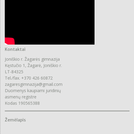
Kontaktai
Joniškio r. Žagarės gimnazija
Kęstučio 1, Žagarė, Joniškio r.
LT-84325
Tel./fax. +370 426 60872
zagaresgimnazija@gmail.com
Duomenys kaupiami juridinių
asmenų registre
Kodas 190565388
Žemėlapis