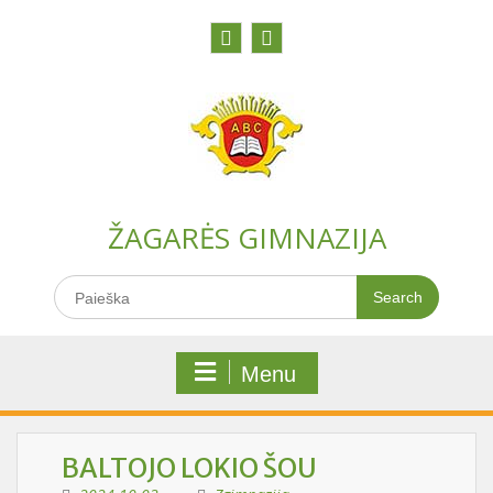
Skip
to
content
Facebook
Youtobe
ŽAGARĖS GIMNAZIJA
Search
for:
Menu
BALTOJO LOKIO ŠOU