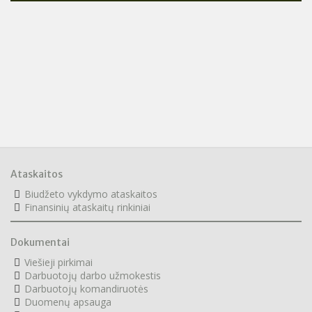
Ataskaitos
Biudžeto vykdymo ataskaitos
F
inansinių ataskaitų rinkiniai
Dokumentai
Viešieji pirkimai
Darbuotojų darbo užmokestis
Darbuotojų komandiruotės
Duomenų apsauga