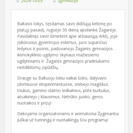
2024-10-03
Zgimnazija
Baltasis lokys, tęsdamas savo didžiąją kelionę po
platųjį pasaulį, rugsėjo 30 dieną apsilankė Žagarėje.
Pasidalinęs savo išmintimi apie atšiauriąją Arktį, joje
įsikūrusius gyventojus eskimus, juos supančius
ledynus ir pusnis, padovanojo Žagarės gimnazijos
ikimokyklinio ugdymo skyriaus mažiesiems
ugdytiniams ir Žagarės gimnazijos pradinukams
neišdildomų įspūdžių.
Drauge su Baltuoju lokiu vaikai šoko, dalyvavo
įdomiuose eksperimentuose, stebėjo magiškus
triukus, gamino slaimo ledkalnius, pūtė burbulus,
atsakinėjo į klausimus. Netrūko juoko, geros
nuotaikos ir prizų!
Dėkojame organizatoriams ir animatoriui Žygimantui
Juškai už turiningą ir nuotaikingą šou programą!