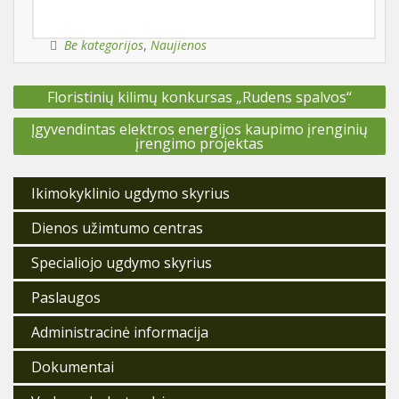
Be kategorijos
,
Naujienos
Navigacija
Floristinių kilimų konkursas „Rudens spalvos“
tarp
įrašų
Įgyvendintas elektros energijos kaupimo įrenginių
įrengimo projektas
Ikimokyklinio ugdymo skyrius
Dienos užimtumo centras
Specialiojo ugdymo skyrius
Paslaugos
Administracinė informacija
Dokumentai