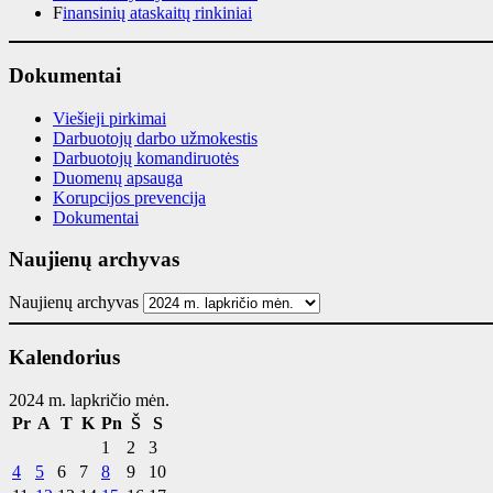
F
inansinių ataskaitų rinkiniai
Dokumentai
Viešieji pirkimai
Darbuotojų darbo užmokestis
Darbuotojų komandiruotės
Duomenų apsauga
Korupcijos prevencija
Dokumentai
Naujienų archyvas
Naujienų archyvas
Kalendorius
2024 m. lapkričio mėn.
Pr
A
T
K
Pn
Š
S
1
2
3
4
5
6
7
8
9
10