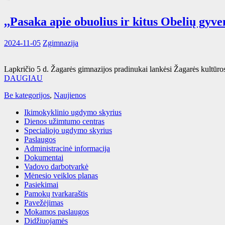
,,Pasaka apie obuolius ir kitus Obelių gyve
2024-11-05
Zgimnazija
Lapkričio 5 d. Žagarės gimnazijos pradinukai lankėsi Žagarės kultūros 
DAUGIAU
Be kategorijos
,
Naujienos
Ikimokyklinio ugdymo skyrius
Dienos užimtumo centras
Specialiojo ugdymo skyrius
Paslaugos
Administracinė informacija
Dokumentai
Vadovo darbotvarkė
Mėnesio veiklos planas
Pasiekimai
Pamokų tvarkaraštis
Pavežėjimas
Mokamos paslaugos
Didžiuojamės