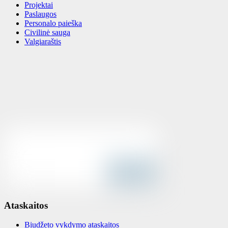
Projektai
Paslaugos
Personalo paieška
Civilinė sauga
Valgiaraštis
Ataskaitos
Biudžeto vykdymo ataskaitos