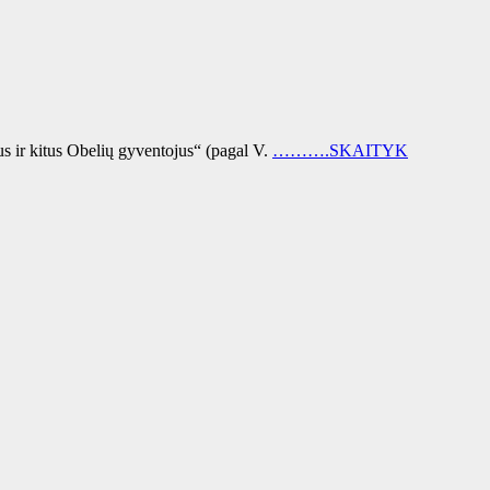
us ir kitus Obelių gyventojus“ (pagal V.
……….SKAITYK