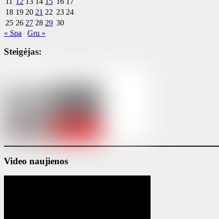
11
12
13
14
15
16
17
18
19
20
21
22
23
24
25
26
27
28
29
30
« Spa
Gru »
Steigėjas:
Video naujienos