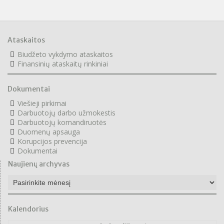
Ataskaitos
Biudžeto vykdymo ataskaitos
F
inansinių ataskaitų rinkiniai
Dokumentai
Viešieji pirkimai
Darbuotojų darbo užmokestis
Darbuotojų komandiruotės
Duomenų apsauga
Korupcijos prevencija
Dokumentai
Naujienų archyvas
N
a
u
j
i
Kalendorius
e
n