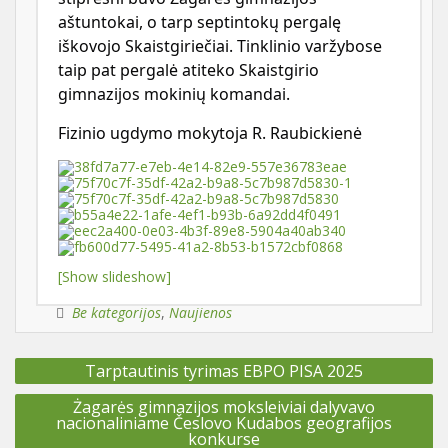
aštuntokai, o tarp septintokų pergalę
iškovojo Skais
t
g
i
riečiai. Ti
n
klinio varžybose
taip pat pergalė atiteko Skais
t
g
irio
gimnazijos mokinių komandai
.
Fizinio ugdymo mokytoja R. Raubickienė
[Show slideshow]
Be kategorijos
,
Naujienos
N
Tarptautinis tyrimas EBPO PISA 2025
a
v
i
Żagarės gimnazijos moksleiviai dalyvavo
g
nacionaliniame Česlovo Kudabos geografijos
a
konkurse