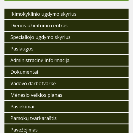
c
i
j
Ikimokyklinio ugdymo skyrius
a
t
a
Dienos užimtumo centras
r
p
Specialiojo ugdymo skyrius
į
r
Paslaugos
a
š
ų
Administracinė informacija
Dokumentai
Vadovo darbotvarkė
Mėnesio veiklos planas
Pasiekimai
Pamokų tvarkaraštis
Pavežėjimas