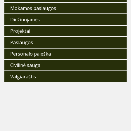
Mokamos paslaugos
Didžiuojamės
Projektai
Paslaugos
Personalo paieška
Civilinė sauga
Valgiaraštis