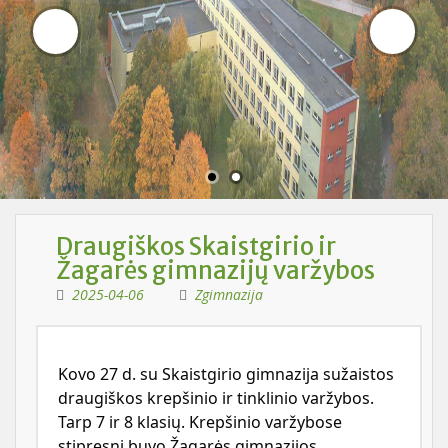
Draugiškos Skaistgirio ir
Žagarės gimnazijų varžybos
2025-04-06
Zgimnazija
Kovo 27 d. su Skais
t
g
i
rio gimnazija sužaistos
draugiškos krepšinio ir tinklinio varžybos.
Tarp 7 ir 8 klasių. Krepšinio varžybose
stipresni buvo Žagarės gimnazijos