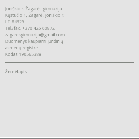
Joniškio r. Žagarės gimnazija
Kęstučio 1, Žagarė, Joniškio r.
LT-84325
Tel./fax. +370 426 60872
zagaresgimnazija@gmail.com
Duomenys kaupiami juridinių
asmenų registre
Kodas 190565388
Žemėlapis