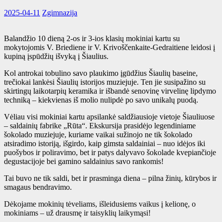
2025-04-11
Zgimnazija
Balandžio 10 dieną 2-os ir 3-ios klasių mokiniai kartu su
mokytojomis V. Briediene ir V. Krivoščenkaite-Gedraitiene leidosi į
kupiną įspūdžių išvyką į Šiaulius.
Kol antrokai tobulino savo plaukimo įgūdžius Šiaulių baseine,
trečiokai lankėsi Šiaulių istorijos muziejuje. Ten jie susipažino su
skirtingų laikotarpių keramika ir išbandė senovinę virvelinę lipdymo
techniką – kiekvienas iš molio nulipdė po savo unikalų puodą.
Vėliau visi mokiniai kartu apsilankė saldžiausioje vietoje Šiauliuose
– saldainių fabrike „Rūta“. Ekskursija prasidėjo legendiniame
šokolado muziejuje, kuriame vaikai sužinojo ne tik šokolado
atsiradimo istoriją, išgirdo, kaip gimsta saldainiai – nuo idėjos iki
puošybos ir poliravimo, bet ir patys dalyvavo šokolade kvepiančioje
degustacijoje bei gamino saldainius savo rankomis!
Tai buvo ne tik saldi, bet ir prasminga diena – pilna žinių, kūrybos ir
smagaus bendravimo.
Dėkojame mokinių tėveliams, išleidusiems vaikus į kelionę, o
mokiniams – už drausmę ir taisyklių laikymąsi!