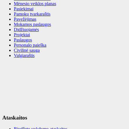
Mėnesio veiklos planas
Pasiekimai
Pamokų tvarkaraštis
Pavežėjimas
Mokamos paslaugos
Didžiuojamės
Projektai
Paslaugos
Personalo paieška
Civilinė sauga
Valgiaraštis
Ataskaitos
Biudžeto vykdymo ataskaitos