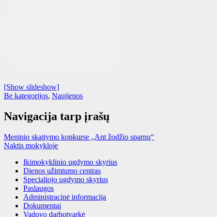
[Show slideshow]
Be kategorijos
,
Naujienos
Navigacija tarp įrašų
Meninio skaitymo konkurse „Ant žodžio sparnų“
Naktis mokykloje
Ikimokyklinio ugdymo skyrius
Dienos užimtumo centras
Specialiojo ugdymo skyrius
Paslaugos
Administracinė informacija
Dokumentai
Vadovo darbotvarkė