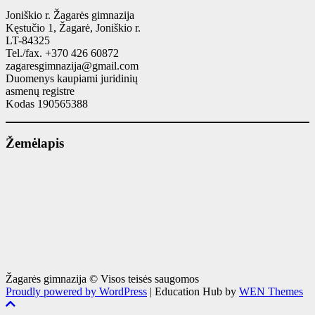
Joniškio r. Žagarės gimnazija
Kęstučio 1, Žagarė, Joniškio r.
LT-84325
Tel./fax. +370 426 60872
zagaresgimnazija@gmail.com
Duomenys kaupiami juridinių
asmenų registre
Kodas 190565388
Žemėlapis
Žagarės gimnazija © Visos teisės saugomos
Proudly powered by WordPress
|
Education Hub by
WEN Themes