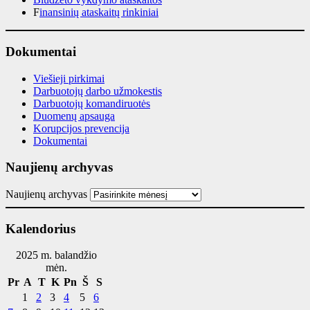
F
inansinių ataskaitų rinkiniai
Dokumentai
Viešieji pirkimai
Darbuotojų darbo užmokestis
Darbuotojų komandiruotės
Duomenų apsauga
Korupcijos prevencija
Dokumentai
Naujienų archyvas
Naujienų archyvas
Kalendorius
2025 m. balandžio
mėn.
Pr
A
T
K
Pn
Š
S
1
2
3
4
5
6