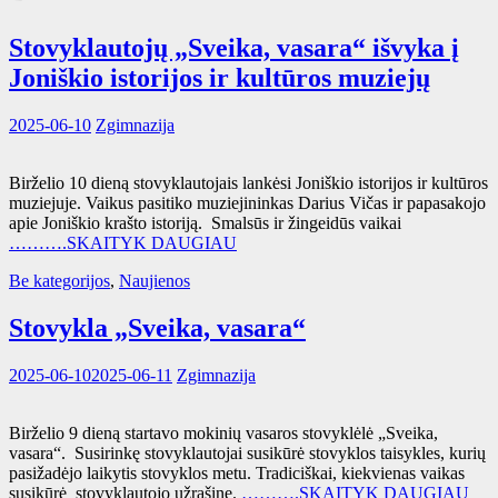
Stovyklautojų „Sveika, vasara“ išvyka į
Joniškio istorijos ir kultūros muziejų
2025-06-10
Zgimnazija
Birželio 10 dieną stovyklautojais lankėsi Joniškio istorijos ir kultūros
muziejuje. Vaikus pasitiko muziejininkas Darius Vičas ir papasakojo
apie Joniškio krašto istoriją. Smalsūs ir žingeidūs vaikai
……….SKAITYK DAUGIAU
Be kategorijos
,
Naujienos
Stovykla „Sveika, vasara“
2025-06-10
2025-06-11
Zgimnazija
Birželio 9 dieną startavo mokinių vasaros stovyklėlė „Sveika,
vasara“. Susirinkę stovyklautojai susikūrė stovyklos taisykles, kurių
pasižadėjo laikytis stovyklos metu. Tradiciškai, kiekvienas vaikas
susikūrė stovyklautojo užrašinę.
……….SKAITYK DAUGIAU