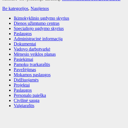
Be kategorijos
,
Naujienos
Ikimokyklinio ugdymo skyrius
Dienos užimtumo centras
Specialiojo ugdymo skyrius
Paslaugos
Administracinė informacija
Dokumentai
Vadovo darbotvarkė
Mėnesio veiklos planas
Pasiekimai
Pamokų tvarkaraštis
Pavežėjimas
Mokamos paslaugos
Didžiuojamės
Projektai
Paslaugos
Personalo paieška
Civilinė sauga
Valgiaraštis