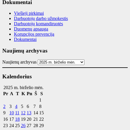
Dokumentai
Viešieji pirkimai
Darbuotojų darbo užmokestis
Darbuotojų komandiruotės
Duomenų apsauga
Korupcijos prevencija
Dokumentai
Naujienų archyvas
Naujienų archyvas
Kalendorius
2025 m. birželio mėn.
Pr
A
T
K
Pn
Š
S
1
2
3
4
5
6
7
8
9
10
11
12
13
14
15
16
17
18
19
20
21
22
23
24
25
26
27
28
29