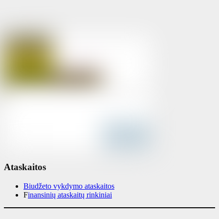
Ataskaitos
Biudžeto vykdymo ataskaitos
F
inansinių ataskaitų rinkiniai