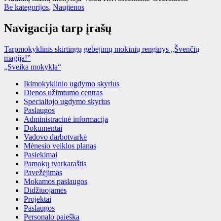
Be kategorijos
,
Naujienos
Navigacija tarp įrašų
Tarpmokyklinis skirtingų gebėjimų mokinių renginys „Švenčių
magija!”
„Sveika mokykla“
Ikimokyklinio ugdymo skyrius
Dienos užimtumo centras
Specialiojo ugdymo skyrius
Paslaugos
Administracinė informacija
Dokumentai
Vadovo darbotvarkė
Mėnesio veiklos planas
Pasiekimai
Pamokų tvarkaraštis
Pavežėjimas
Mokamos paslaugos
Didžiuojamės
Projektai
Paslaugos
Personalo paieška