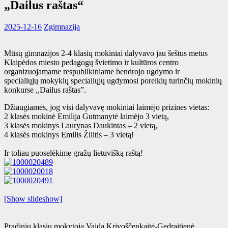
„Dailus raštas“
2025-12-16
Zgimnazija
Mūsų gimnazijos 2-4 klasių mokiniai dalyvavo jau šeštus metus
Klaipėdos miesto pedagogų švietimo ir kultūros centro
organizuojamame respublikiniame bendrojo ugdymo ir
specialiųjų mokyklų
specialiųjų ugdymosi poreikių turinčių mokinių
konkurse ,,Dailus raštas”.
Džiaugiamės, jog visi dalyvavę mokiniai laimėjo prizines vietas:
2 klasės mokinė Emilija Gutmanytė laimėjo 3 vietą,
3 klasės mokinys Laurynas Daukintas – 2 vietą,
4 klasės mokinys Emilis Žilitis – 3 vietą!
Ir toliau puoselėkime gražų lietuvišką raštą!
[Show slideshow]
Pradinių klasių mokytoja Vaida Krivoščenkaitė-Gedraitienė