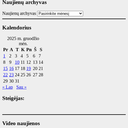
Naujienų archyvas
Naujienų archyvas
Kalendorius
2025 m. gruodžio
mėn.
Pr
A
T
K
Pn
Š
S
1
2
3
4
5
6
7
8
9
10
11
12
13
14
15
16
17
18
19
20
21
22
23
24
25
26
27
28
29
30
31
« Lap
Sau »
Steigėjas:
Video naujienos