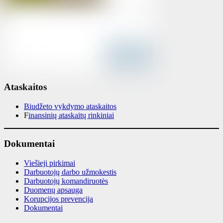
Ataskaitos
Biudžeto vykdymo ataskaitos
F
inansinių ataskaitų rinkiniai
Dokumentai
Viešieji pirkimai
Darbuotojų darbo užmokestis
Darbuotojų komandiruotės
Duomenų apsauga
Korupcijos prevencija
Dokumentai