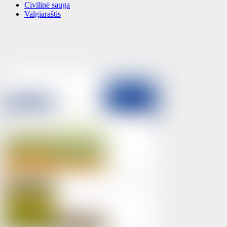
Civilinė sauga
Valgiaraštis