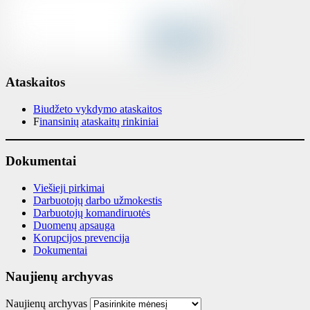
Ataskaitos
Biudžeto vykdymo ataskaitos
F
inansinių ataskaitų rinkiniai
Dokumentai
Viešieji pirkimai
Darbuotojų darbo užmokestis
Darbuotojų komandiruotės
Duomenų apsauga
Korupcijos prevencija
Dokumentai
Naujienų archyvas
Naujienų archyvas