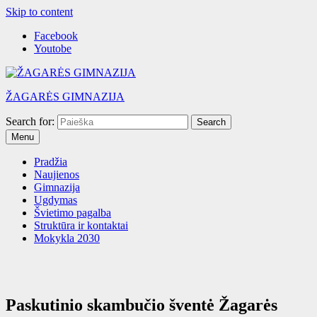
Skip to content
Facebook
Youtobe
ŽAGARĖS GIMNAZIJA
Search for:
Menu
Pradžia
Naujienos
Gimnazija
Ugdymas
Švietimo pagalba
Struktūra ir kontaktai
Mokykla 2030
Paskutinio skambučio šventė Žagarės