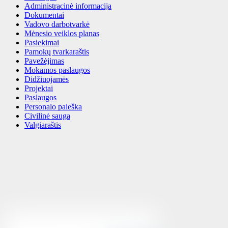
Administracinė informacija
Dokumentai
Vadovo darbotvarkė
Mėnesio veiklos planas
Pasiekimai
Pamokų tvarkaraštis
Pavežėjimas
Mokamos paslaugos
Didžiuojamės
Projektai
Paslaugos
Personalo paieška
Civilinė sauga
Valgiaraštis