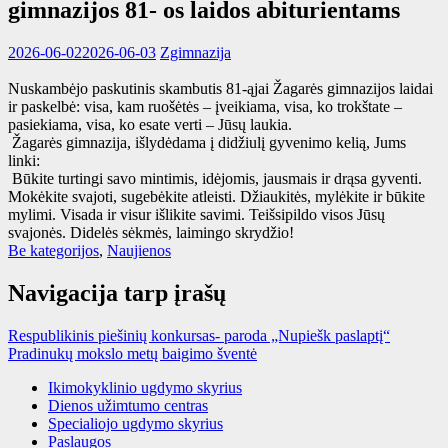
gimnazijos 81- os laidos abiturientams
2026-06-02
2026-06-03
Zgimnazija
Nuskambėjo paskutinis skambutis 81-ąjai Žagarės gimnazijos laidai
ir paskelbė: visa, kam ruošėtės – įveikiama, visa, ko trokštate –
pasiekiama, visa, ko esate verti – Jūsų laukia.
Žagarės gimnazija, išlydėdama į didžiulį gyvenimo kelią, Jums
linki:
Būkite turtingi savo mintimis, idėjomis, jausmais ir drąsa gyventi.
Mokėkite svajoti, sugebėkite atleisti. Džiaukitės, mylėkite ir būkite
mylimi. Visada ir visur išlikite savimi. Teišsipildo visos Jūsų
svajonės. Didelės sėkmės, laimingo skrydžio!
Be kategorijos
,
Naujienos
Navigacija tarp įrašų
Respublikinis piešinių konkursas- paroda „Nupiešk paslaptį“
Pradinukų mokslo metų baigimo šventė
Ikimokyklinio ugdymo skyrius
Dienos užimtumo centras
Specialiojo ugdymo skyrius
Paslaugos