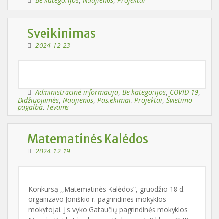
Be kategorijos
,
Naujienos
,
Projektai
Sveikinimas
2024-12-23
Administracinė informacija
,
Be kategorijos
,
COVID-19
,
Didžiuojamės
,
Naujienos
,
Pasiekimai
,
Projektai
,
Švietimo
pagalba
,
Tėvams
Matematinės Kalėdos
2024-12-19
Konkursą ,,Matematinės Kalėdos“, gruodžio 18 d.
organizavo Joniškio r. pagrindinės mokyklos
mokytojai. Jis vyko Gataučių pagrindinės mokyklos