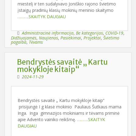
miestelį ir ten sudalyvavo Joniškio rajono švietimo
įstaigų pradinių klasių mokinių meninio skaitymo
……….SKAITYK DAUGIAU
Administracinė informacija
,
Be kategorijos
,
COVID-19
,
Didžiuojamės
,
Naujienos
,
Pasiekimai
,
Projektai
,
Švietimo
pagalba
,
Tėvams
Bendrystės savaitė „ Kartu
mokykloje kitaip“
2024-11-29
Bendrystės savaitė „ Kartu mokykloje kitaip“
prisijungė I g klasė mokinio Pauliaus Šutkaus mama
Inga. Inga gimnazijos mokiniams ir tėvams priminė
apie Advento vainiko reikšmę.
……….SKAITYK
DAUGIAU