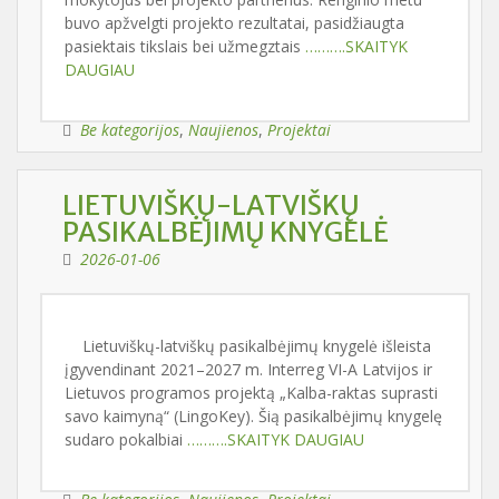
buvo apžvelgti projekto rezultatai, pasidžiaugta
pasiektais tikslais bei užmegztais
……….SKAITYK
DAUGIAU
Be kategorijos
,
Naujienos
,
Projektai
LIETUVIŠKŲ-LATVIŠKŲ
PASIKALBĖJIMŲ KNYGELĖ
2026-01-06
Lietuviškų-latviškų pasikalbėjimų knygelė išleista
įgyvendinant 2021–2027 m. Interreg VI-A Latvijos ir
Lietuvos programos projektą „Kalba-raktas suprasti
savo kaimyną“ (LingoKey). Šią pasikalbėjimų knygelę
sudaro pokalbiai
……….SKAITYK DAUGIAU