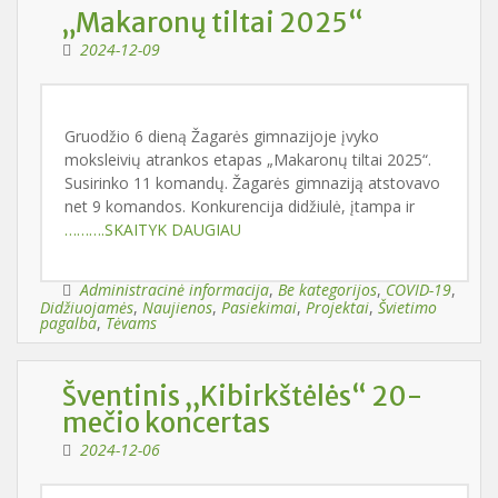
„Makaronų tiltai 2025“
2024-12-09
Gruodžio 6 dieną Žagarės gimnazijoje įvyko
moksleivių atrankos etapas „Makaronų tiltai 2025“.
Susirinko 11 komandų. Žagarės gimnaziją atstovavo
net 9 komandos. Konkurencija didžiulė, įtampa ir
……….SKAITYK DAUGIAU
Administracinė informacija
,
Be kategorijos
,
COVID-19
,
Didžiuojamės
,
Naujienos
,
Pasiekimai
,
Projektai
,
Švietimo
pagalba
,
Tėvams
Šventinis ,,Kibirkštėlės“ 20-
mečio koncertas
2024-12-06