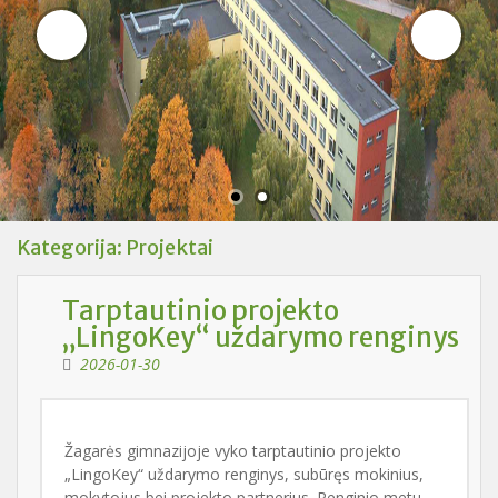
Kategorija:
Projektai
Tarptautinio projekto
„LingoKey“ uždarymo renginys
2026-01-30
Žagarės gimnazijoje vyko tarptautinio projekto
„LingoKey“ uždarymo renginys, subūręs mokinius,
mokytojus bei projekto partnerius. Renginio metu