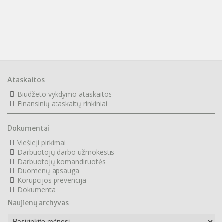
Ataskaitos
Biudžeto vykdymo ataskaitos
F
inansinių ataskaitų rinkiniai
Dokumentai
Viešieji pirkimai
Darbuotojų darbo užmokestis
Darbuotojų komandiruotės
Duomenų apsauga
Korupcijos prevencija
Dokumentai
Naujienų archyvas
N