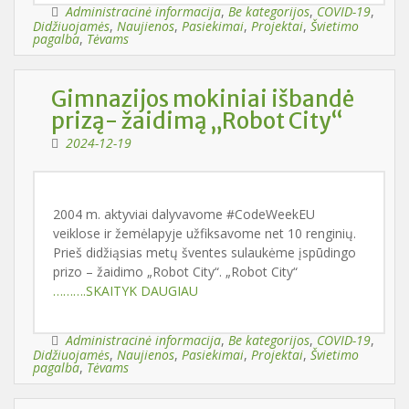
Administracinė informacija
,
Be kategorijos
,
COVID-19
,
Didžiuojamės
,
Naujienos
,
Pasiekimai
,
Projektai
,
Švietimo
pagalba
,
Tėvams
Gimnazijos mokiniai išbandė
prizą- žaidimą „Robot City“
2024-12-19
2004 m. aktyviai dalyvavome #CodeWeekEU
veiklose ir žemėlapyje užfiksavome net 10 renginių.
Prieš didžiąsias metų šventes sulaukėme įspūdingo
prizo – žaidimo „Robot City“. „Robot City“
……….SKAITYK DAUGIAU
Administracinė informacija
,
Be kategorijos
,
COVID-19
,
Didžiuojamės
,
Naujienos
,
Pasiekimai
,
Projektai
,
Švietimo
pagalba
,
Tėvams