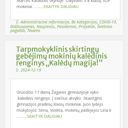
Marcės Katiliūtės skyriuje. Dalyvavo 5-8 klasių SUP
mokiniai
……….SKAITYK DAUGIAU
Administracinė informacija
,
Be kategorijos
,
COVID-19
,
Didžiuojamės
,
Naujienos
,
Pasiekimai
,
Projektai
,
Švietimo
pagalba
,
Tėvams
Tarpmokyklinis skirtingų
gebėjimų mokinių kalėdinis
renginys „Kalėdų magija!”
2024-12-19
Gruodžio 17 dieną Žagarės gimnazijoje vyko
kalėdinis renginys. Į svečius atvyko Skaistgirio
gimnazijos pradinių klasių mokiniai. Juos lydėjo
mokytojos: Sima, Violeta, mokinių padėjėjos Lina ir
……….SKAITYK DAUGIAU