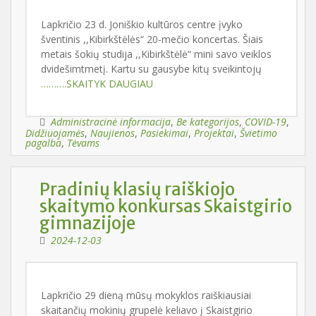
Lapkričio 23 d. Joniškio kultūros centre įvyko
šventinis ,,Kibirkštėlės“ 20-mečio koncertas. Šiais
metais šokių studija ,,Kibirkštėlė“ mini savo veiklos
dvidešimtmetį. Kartu su gausybe kitų sveikintojų
……….SKAITYK DAUGIAU
Administracinė informacija
,
Be kategorijos
,
COVID-19
,
Didžiuojamės
,
Naujienos
,
Pasiekimai
,
Projektai
,
Švietimo
pagalba
,
Tėvams
Pradinių klasių raiškiojo
skaitymo konkursas Skaistgirio
gimnazijoje
2024-12-03
Lapkričio 29 dieną mūsų mokyklos raiškiausiai
skaitančių mokinių grupelė keliavo į Skaistgirio