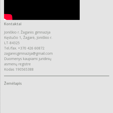
Kontaktai
Joniškio r. Žagarės gimnazija
Kęstučio 1, Žagarė, Joniškio r.
LT-84325
Tel./fax. +370 426 60872
zagaresgimnazija@gmail.com
Duomenys kaupiami juridinių
asmenų registre
Kodas 190565388
Žemėlapis