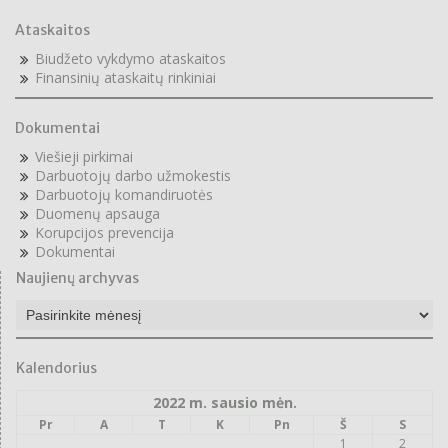
Ataskaitos
Biudžeto vykdymo ataskaitos
F
inansinių ataskaitų rinkiniai
Dokumentai
Viešieji pirkimai
Darbuotojų darbo užmokestis
Darbuotojų komandiruotės
Duomenų apsauga
Korupcijos prevencija
Dokumentai
Naujienų archyvas
Naujienų
archyvas
Kalendorius
2022 m. sausio mėn.
Pr
A
T
K
Pn
Š
S
1
2