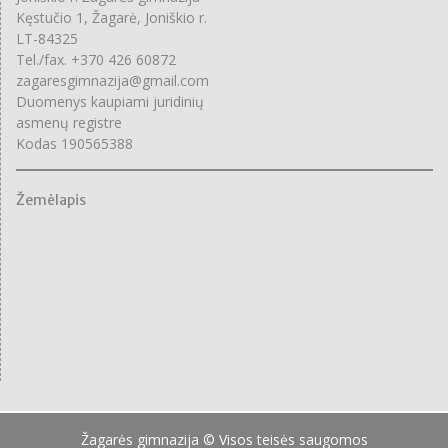
Kęstučio 1, Žagarė, Joniškio r.
LT-84325
Tel./fax. +370 426 60872
zagaresgimnazija@gmail.com
Duomenys kaupiami juridinių
asmenų registre
Kodas 190565388
Žemėlapis
Žagarės gimnazija © Visos teisės saugomos