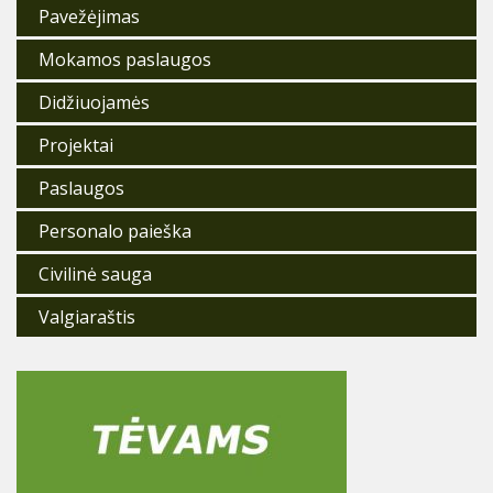
Pavežėjimas
Mokamos paslaugos
Didžiuojamės
Projektai
Paslaugos
Personalo paieška
Civilinė sauga
Valgiaraštis