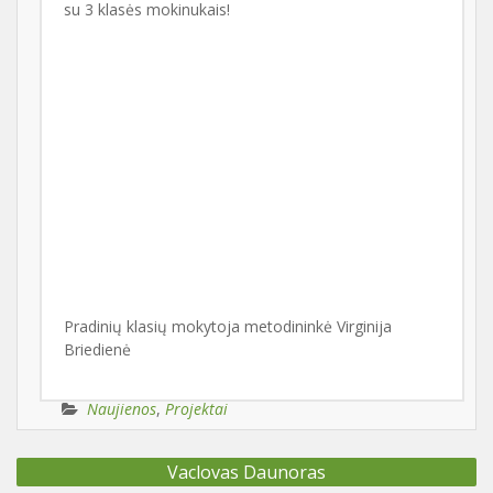
su 3 klasės mokinukais!
Pradinių klasių mokytoja metodininkė Virginija
Briedienė
Naujienos
,
Projektai
Navigacija
Vaclovas Daunoras
tarp
įrašų