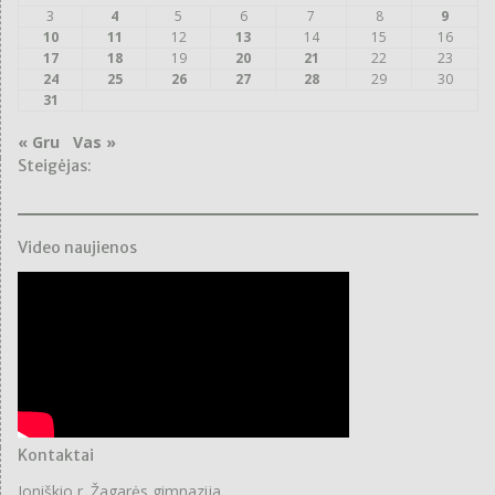
3
4
5
6
7
8
9
10
11
12
13
14
15
16
17
18
19
20
21
22
23
24
25
26
27
28
29
30
31
« Gru
Vas »
Steigėjas:
Video naujienos
Kontaktai
Joniškio r. Žagarės gimnazija