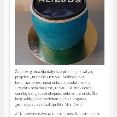
Žagarės gimnazija dalyvavo pilietinių iniciatyvų
projekte „Kuriame Lietuvą“. Mokiniai ir kiti
bendruomenės nariai rinko panaudotą aliejų.
Projekto nelaimėjome, tačiau 3 kl. moksleiviai,
surinkę daugiausiai aliejaus, nebuvo pamiršti. Štai
kokį saldų prizą trečiokams įteikė Žagarės
gimnazijos pavaduotoja Rita Milenčienė.
AČIŪ visiems dalyvavusiems ir pasidžiaukime kartu