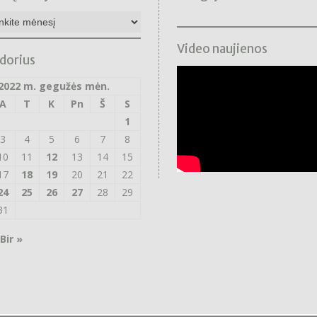
nų
as
Video naujienos
dorius
2022 m. gegužės mėn.
A
T
K
Pn
Š
S
1
3
4
5
6
7
8
10
11
12
13
14
15
17
18
19
20
21
22
24
25
26
27
28
29
31
Bir »