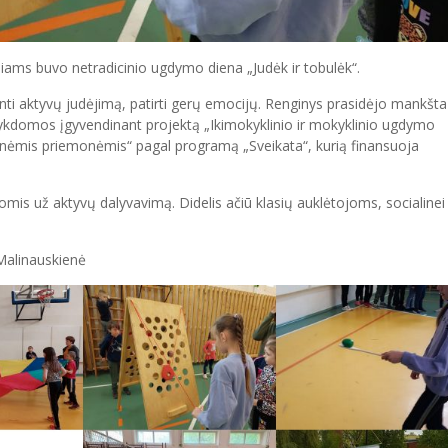
iams buvo netradicinio ugdymo diena „Judėk ir tobulėk“.
atinti aktyvų judėjimą, patirti gerų emocijų. Renginys prasidėjo mankšt
s vykdomos įgyvendinant projektą „Ikimokyklinio ir mokyklinio ugdymo
inėmis priemonėmis“ pagal programą „Sveikata“, kurią finansuoja
is už aktyvų dalyvavimą. Didelis ačiū klasių auklėtojoms, socialinei
 Malinauskienė