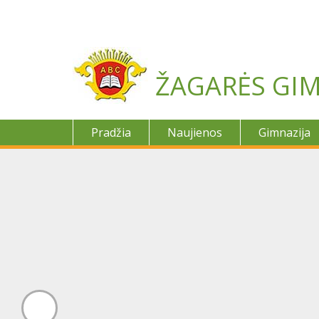
Skip
to
content
ŽAGARĖS GIM
Pradžia
Naujienos
Gimnazija