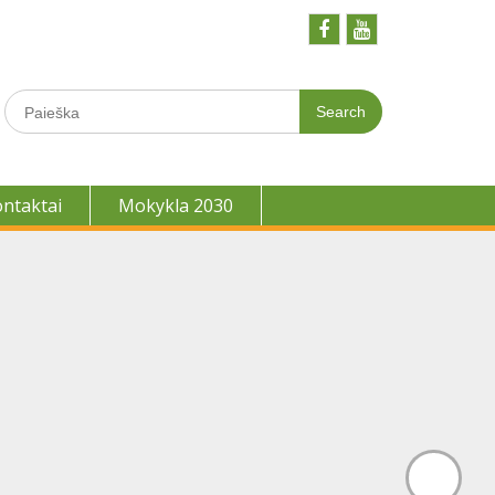
Facebook
Youtobe
Search
for:
ontaktai
Mokykla 2030