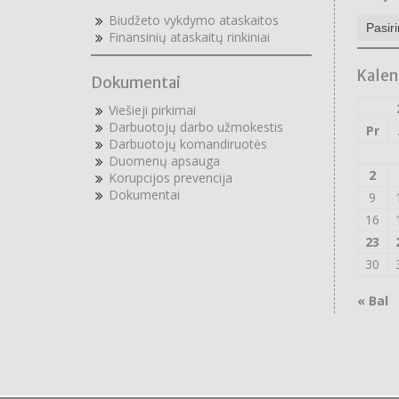
Naujie
Biudžeto vykdymo ataskaitos
archyv
F
inansinių ataskaitų rinkiniai
Kalen
Dokumentai
Viešieji pirkimai
Darbuotojų darbo užmokestis
Pr
Darbuotojų komandiruotės
Duomenų apsauga
2
Korupcijos prevencija
Dokumentai
9
16
23
30
« Bal