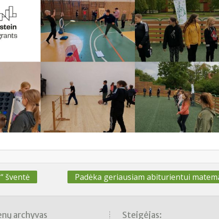
“ šventė
Padėka geriausiam abiturientui matema
enų archyvas
Steigėjas: