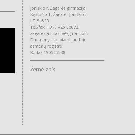
Joniškio r. Žagarės gimnazija
Kęstučio 1, Žagarė, Joniškio r.
LT-84325
Tel./fax. +370 426 60872
zagaresgimnazija@gmail.com
Duomenys kaupiami juridinių
asmenų registre
Kodas 190565388
Žemėlapis