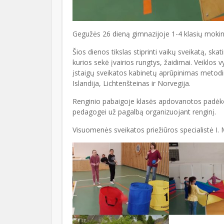
Gegužės 26 dieną gimnazijoje 1-4 klasių mokin
Šios dienos tikslas stiprinti vaikų sveikatą, sk
kurios sekė įvairios rungtys, žaidimai. Veiklo
įstaigų sveikatos kabinetų aprūpinimas metod
Islandija, Lichtenšteinas ir Norvegija.
Renginio pabaigoje klasės apdovanotos padėkom
pedagogei už pagalbą organizuojant renginį.
Visuomenės sveikatos priežiūros specialistė I.