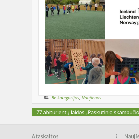
Be kategorijos
,
Naujienos
Navigacija
77 abiturientų laidos „Paskutinio skambučio
tarp
įrašų
Ataskaitos
Nauji