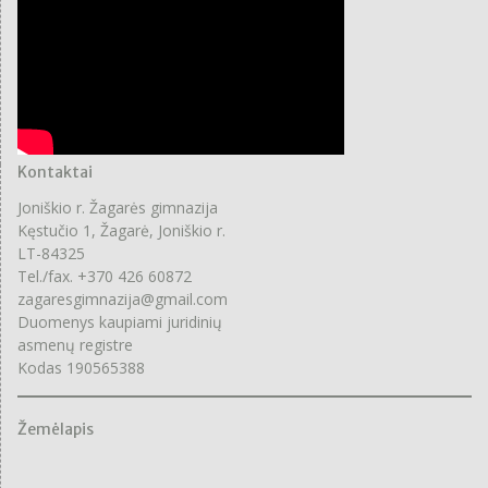
Kontaktai
Joniškio r. Žagarės gimnazija
Kęstučio 1, Žagarė, Joniškio r.
LT-84325
Tel./fax. +370 426 60872
zagaresgimnazija@gmail.com
Duomenys kaupiami juridinių
asmenų registre
Kodas 190565388
Žemėlapis