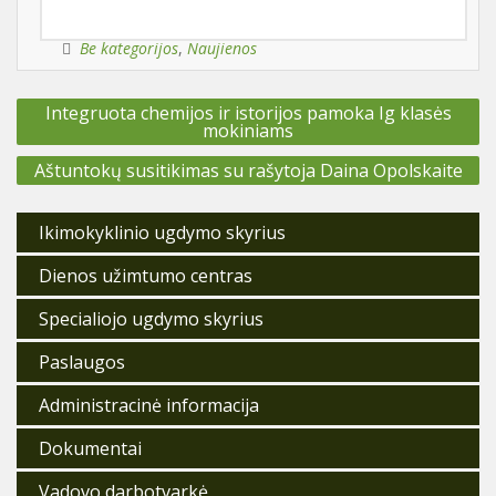
Be kategorijos
,
Naujienos
Navigacija
Integruota chemijos ir istorijos pamoka Ig klasės
tarp
mokiniams
įrašų
Aštuntokų susitikimas su rašytoja Daina Opolskaite
Ikimokyklinio ugdymo skyrius
Dienos užimtumo centras
Specialiojo ugdymo skyrius
Paslaugos
Administracinė informacija
Dokumentai
Vadovo darbotvarkė