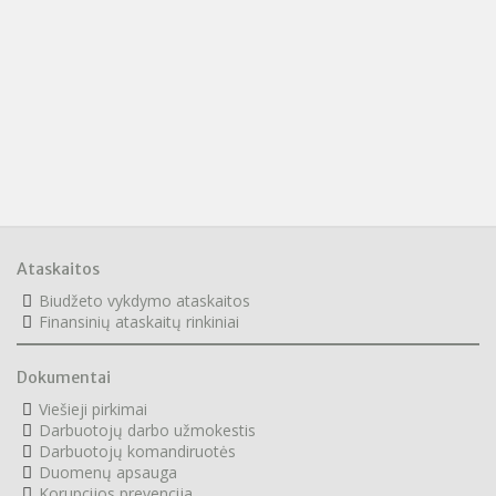
Ataskaitos
Biudžeto vykdymo ataskaitos
F
inansinių ataskaitų rinkiniai
Dokumentai
Viešieji pirkimai
Darbuotojų darbo užmokestis
Darbuotojų komandiruotės
Duomenų apsauga
Korupcijos prevencija