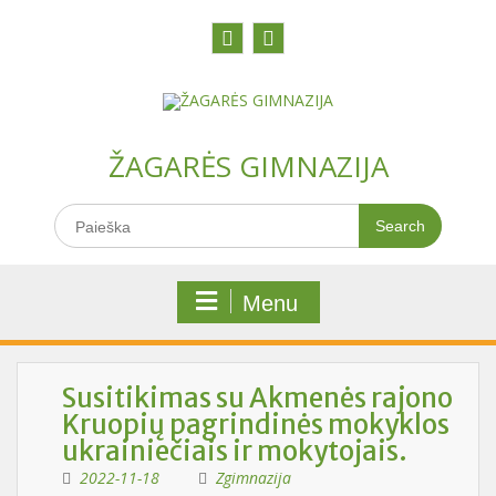
Skip
to
content
Facebook
Youtobe
ŽAGARĖS GIMNAZIJA
Search
for:
Menu
Susitikimas su Akmenės rajono
Kruopių pagrindinės mokyklos
ukrainiečiais ir mokytojais.
2022-11-18
Zgimnazija