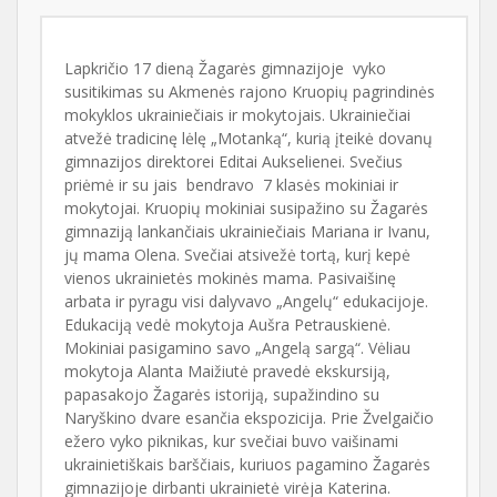
Lapkričio 17 dieną Žagarės gimnazijoje vyko
susitikimas su Akmenės rajono Kruopių pagrindinės
mokyklos ukrainiečiais ir mokytojais. Ukrainiečiai
atvežė tradicinę lėlę „Motanką“, kurią įteikė dovanų
gimnazijos direktorei Editai Aukselienei. Svečius
priėmė ir su jais bendravo 7 klasės mokiniai ir
mokytojai. Kruopių mokiniai susipažino su Žagarės
gimnaziją lankančiais ukrainiečiais Mariana ir Ivanu,
jų mama Olena. Svečiai atsivežė tortą, kurį kepė
vienos ukrainietės mokinės mama. Pasivaišinę
arbata ir pyragu visi dalyvavo „Angelų“ edukacijoje.
Edukaciją vedė mokytoja Aušra Petrauskienė.
Mokiniai pasigamino savo „Angelą sargą“. Vėliau
mokytoja Alanta Maižiutė pravedė ekskursiją,
papasakojo Žagarės istoriją, supažindino su
Naryškino dvare esančia ekspozicija. Prie Žvelgaičio
ežero vyko piknikas, kur svečiai buvo vaišinami
ukrainietiškais barščiais, kuriuos pagamino Žagarės
gimnazijoje dirbanti ukrainietė virėja Katerina.