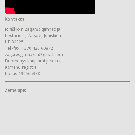
Kontaktai
Joniškio r. Žagarės gimnazija
Kęstučio 1, Žagarė, Joniškio r.
LT-84325
Tel./fax. +370 426 60872
zagaresgimnazija@gmail.com
Duomenys kaupiami juridinių
asmenų registre
Kodas 190565388
Žemėlapis