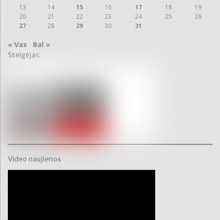
13
14
15
16
17
18
19
20
21
22
23
24
25
26
27
28
29
30
31
« Vas
Bal »
Steigėjas:
Video naujienos