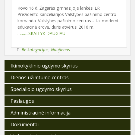
Kovo 16 d. Žagarės gimnazijoje lankėsi LR
Prezidento kanceliarijos Valstybės pažinimo centro
komanda. Valstybės pažinimo centras – tai moderni
edukacinė erdvė, duris atvėrusi 2016 m.
……….SKAITYK DAUGIAU
Be kategorijos
,
Naujienos
Ikimokyklinio ugdymo skyrius
Dienos užimtumo centras
Specialiojo ugdymo skyrius
Paslaugos
Administracinė informacija
Dokumentai