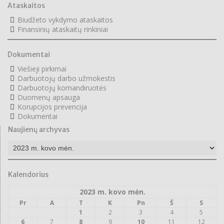
Ataskaitos
Biudžeto vykdymo ataskaitos
F
inansinių ataskaitų rinkiniai
Dokumentai
Viešieji pirkimai
Darbuotojų darbo užmokestis
Darbuotojų komandiruotės
Duomenų apsauga
Korupcijos prevencija
Dokumentai
Naujienų archyvas
Naujienų
archyvas
Kalendorius
2023 m. kovo mėn.
Pr
A
T
K
Pn
Š
S
1
2
3
4
5
6
7
8
9
10
11
12