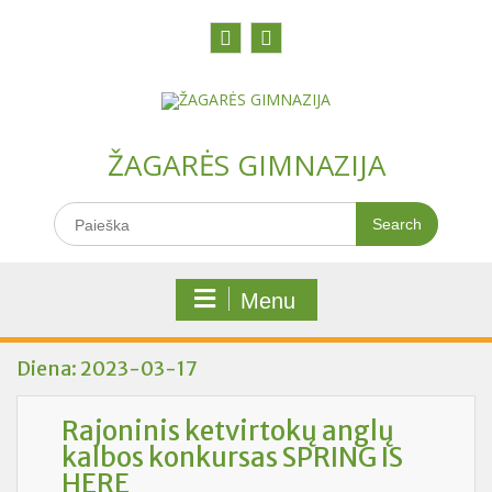
Skip
to
content
Facebook
Youtobe
ŽAGARĖS GIMNAZIJA
Search
for:
Menu
Diena:
2023-03-17
Rajoninis ketvirtokų anglų
kalbos konkursas SPRING IS
HERE