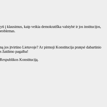
 į klausimus, kaip veikia demokratiška valstybė ir jos institucijos,
 problemas.
 jos įtvirtino Lietuvoje? Ar pirmoji Konstitucija pratęsė dabartinio
aus žaidimo pagalba!
 Respublikos Konstituciją.