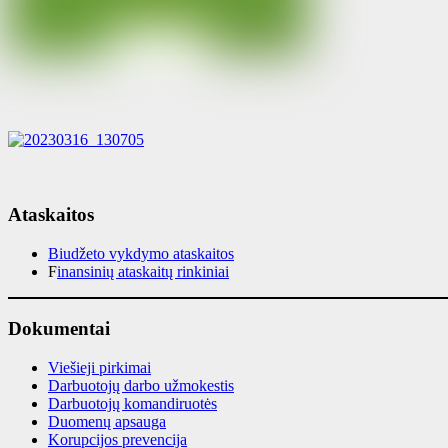
Ataskaitos
Biudžeto vykdymo ataskaitos
F
inansinių ataskaitų rinkiniai
Dokumentai
Viešieji pirkimai
Darbuotojų darbo užmokestis
Darbuotojų komandiruotės
Duomenų apsauga
Korupcijos prevencija