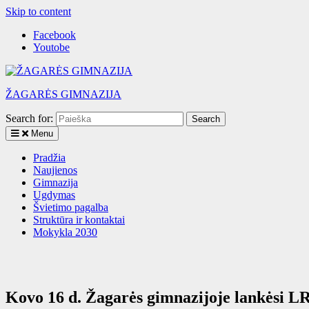
Skip to content
Facebook
Youtobe
ŽAGARĖS GIMNAZIJA
Search for:
Menu
Pradžia
Naujienos
Gimnazija
Ugdymas
Švietimo pagalba
Struktūra ir kontaktai
Mokykla 2030
Kovo 16 d. Žagarės gimnazijoje lankėsi L