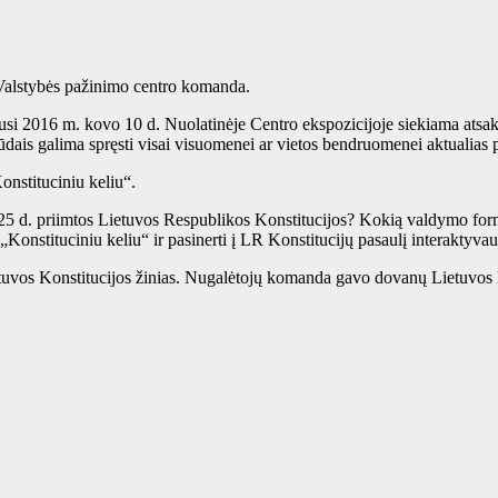
 Valstybės pažinimo centro komanda.
si 2016 m. kovo 10 d. Nuolatinėje Centro ekspozicijoje siekiama atsakyti
 būdais galima spręsti visai visuomenei ar vietos bendruomenei aktualias
onstituciniu keliu“.
 25 d. priimtos Lietuvos Respublikos Konstitucijos? Kokią valdymo formą
Konstituciniu keliu“ ir pasinerti į LR Konstitucijų pasaulį interaktyv
Lietuvos Konstitucijos žinias. Nugalėtojų komanda gavo dovanų Lietuvos