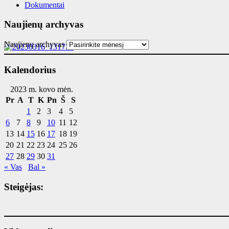
Dokumentai
Naujienų archyvas
Naujienų archyvas
Kalendorius
2023 m. kovo mėn.
Pr
A
T
K
Pn
Š
S
1
2
3
4
5
6
7
8
9
10
11
12
13
14
15
16
17
18
19
20
21
22
23
24
25
26
27
28
29
30
31
« Vas
Bal »
Steigėjas: