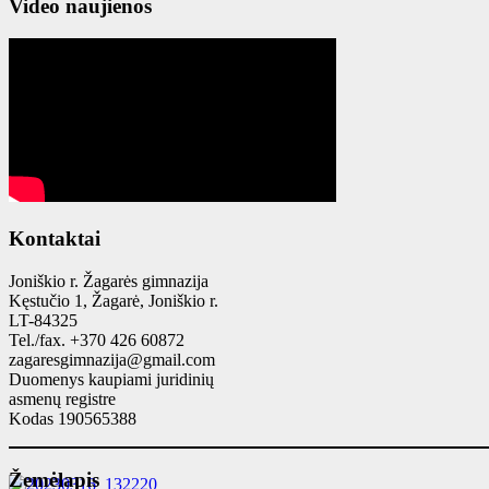
Video naujienos
Kontaktai
Joniškio r. Žagarės gimnazija
Kęstučio 1, Žagarė, Joniškio r.
LT-84325
Tel./fax. +370 426 60872
zagaresgimnazija@gmail.com
Duomenys kaupiami juridinių
asmenų registre
Kodas 190565388
Žemėlapis