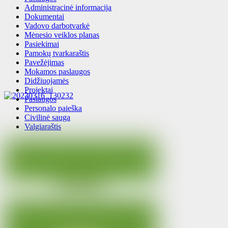
Administracinė informacija
Dokumentai
Vadovo darbotvarkė
Mėnesio veiklos planas
Pasiekimai
Pamokų tvarkaraštis
Pavežėjimas
Mokamos paslaugos
Didžiuojamės
Projektai
Paslaugos
Personalo paieška
Civilinė sauga
Valgiaraštis