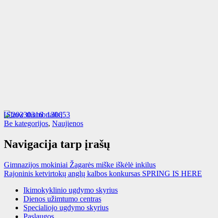
[Show thumbnails]
Be kategorijos
,
Naujienos
Navigacija tarp įrašų
Gimnazijos mokiniai Žagarės miške iškėlė inkilus
Rajoninis ketvirtokų anglų kalbos konkursas SPRING IS HERE
Ikimokyklinio ugdymo skyrius
Dienos užimtumo centras
Specialiojo ugdymo skyrius
Paslaugos