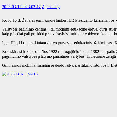
2023-03-17
2023-03-17
Zgimnazija
Kovo 16 d. Žagarės gimnazijoje lankėsi LR Prezidento kanceliarijos
Valstybės pažinimo centras – tai moderni edukacinė erdvė, duris atvėru
kaip piliečiai gali prisidėti prie valstybės kūrimo ir valdymo, kokiais
I g – III g klasių mokiniams buvo pravestas edukacinis užsiėmimas „K
Kuo skiriasi ir kuo panašios 1922 m. rugpjūčio 1 d. ir 1992 m. spalio
pagrindinio valstybės įstatymo pamatines vertybes? Kviečiame žengti „
Gimnazijos mokiniai smagiai praleido laiką, pasitikrino istorijos ir 