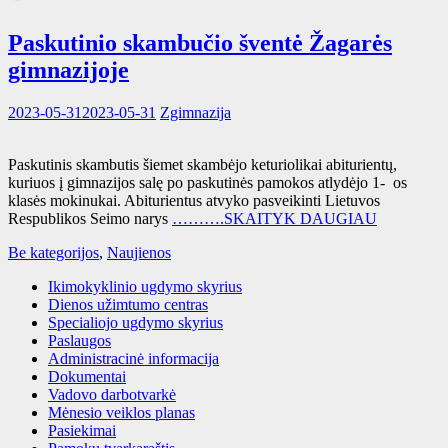
Paskutinio skambučio šventė Žagarės
gimnazijoje
2023-05-31
2023-05-31
Zgimnazija
Paskutinis skambutis šiemet skambėjo keturiolikai abiturientų,
kuriuos į gimnazijos salę po paskutinės pamokos atlydėjo 1- os
klasės mokinukai. Abiturientus atvyko pasveikinti Lietuvos
Respublikos Seimo narys
……….SKAITYK DAUGIAU
Be kategorijos
,
Naujienos
Ikimokyklinio ugdymo skyrius
Dienos užimtumo centras
Specialiojo ugdymo skyrius
Paslaugos
Administracinė informacija
Dokumentai
Vadovo darbotvarkė
Mėnesio veiklos planas
Pasiekimai