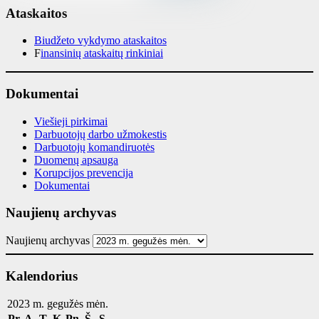
Ataskaitos
Biudžeto vykdymo ataskaitos
F
inansinių ataskaitų rinkiniai
Dokumentai
Viešieji pirkimai
Darbuotojų darbo užmokestis
Darbuotojų komandiruotės
Duomenų apsauga
Korupcijos prevencija
Dokumentai
Naujienų archyvas
Naujienų archyvas
Kalendorius
2023 m. gegužės mėn.
Pr
A
T
K
Pn
Š
S