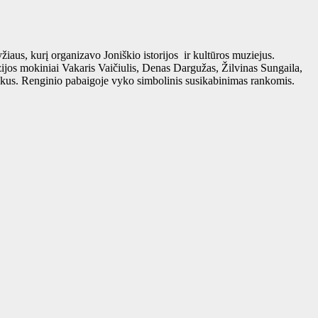
iaus, kurį organizavo Joniškio istorijos ir kultūros muziejus.
ijos mokiniai Vakaris Vaičiulis, Denas Dargužas, Žilvinas Sungaila,
iukus. Renginio pabaigoje vyko simbolinis susikabinimas rankomis.