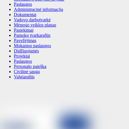
Paslaugos
Administracinė informacija
Dokumentai
Vadovo darbotvarkė
Mėnesio veiklos planas
Pasiekimai
Pamokų tvarkaraštis
Pavežėjimas
Mokamos paslaugos
Didžiuojamės
Projektai
Paslaugos
Personalo paieška
Civilinė sauga
Valgiaraštis