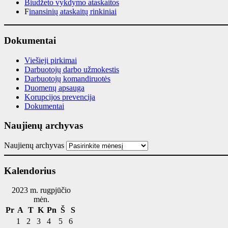
Biudžeto vykdymo ataskaitos
F
inansinių ataskaitų rinkiniai
Dokumentai
Viešieji pirkimai
Darbuotojų darbo užmokestis
Darbuotojų komandiruotės
Duomenų apsauga
Korupcijos prevencija
Dokumentai
Naujienų archyvas
Naujienų archyvas
Kalendorius
2023 m. rugpjūčio
mėn.
Pr
A
T
K
Pn
Š
S
1
2
3
4
5
6