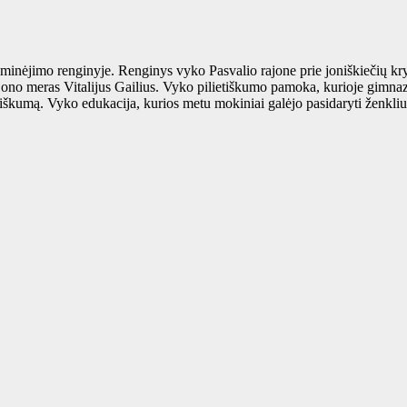
inėjimo renginyje. Renginys vyko Pasvalio rajone prie joniškiečių kryž
ono meras Vitalijus Gailius. Vyko pilietiškumo pamoka, kurioje gimnaz
etiškumą. Vyko edukacija, kurios metu mokiniai galėjo pasidaryti ženkl