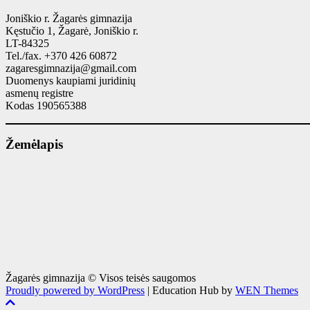
Joniškio r. Žagarės gimnazija
Kęstučio 1, Žagarė, Joniškio r.
LT-84325
Tel./fax. +370 426 60872
zagaresgimnazija@gmail.com
Duomenys kaupiami juridinių
asmenų registre
Kodas 190565388
Žemėlapis
Žagarės gimnazija © Visos teisės saugomos
Proudly powered by WordPress
|
Education Hub by
WEN Themes