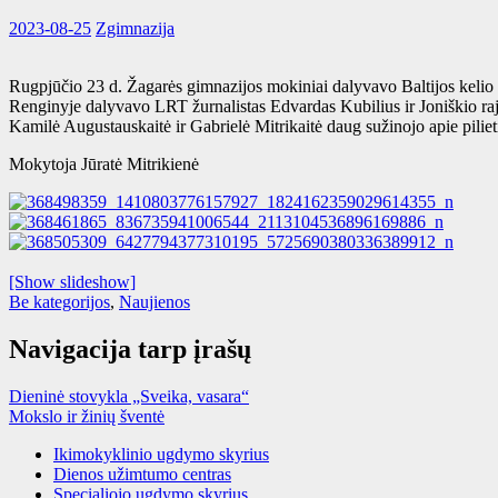
2023-08-25
Zgimnazija
Rugpjūčio 23 d. Žagarės gimnazijos mokiniai dalyvavo Baltijos kelio m
Renginyje dalyvavo LRT žurnalistas Edvardas Kubilius ir Joniškio raj
Kamilė Augustauskaitė ir Gabrielė Mitrikaitė daug sužinojo apie pili
Mokytoja Jūratė Mitrikienė
[Show slideshow]
Be kategorijos
,
Naujienos
Navigacija tarp įrašų
Dieninė stovykla „Sveika, vasara“
Mokslo ir žinių šventė
Ikimokyklinio ugdymo skyrius
Dienos užimtumo centras
Specialiojo ugdymo skyrius