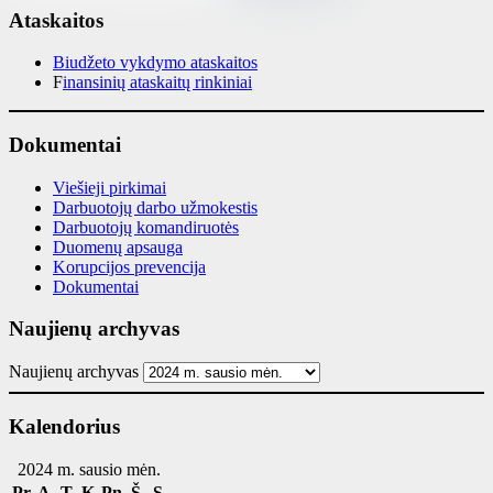
Ataskaitos
Biudžeto vykdymo ataskaitos
F
inansinių ataskaitų rinkiniai
Dokumentai
Viešieji pirkimai
Darbuotojų darbo užmokestis
Darbuotojų komandiruotės
Duomenų apsauga
Korupcijos prevencija
Dokumentai
Naujienų archyvas
Naujienų archyvas
Kalendorius
2024 m. sausio mėn.
Pr
A
T
K
Pn
Š
S