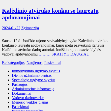
Kalėdinio atviruko konkurso laureatų
apdovanojimai
2024-01-22
Zgimnazija
Sausio 12 d. Joniškio rajono savivaldybėje vyko Kalėdinio atviruko
konkurso laureatų apdovanojimai, kurių metu pasveikinti geriausi
Kalėdinio atviruko darbų autoriai. Joniškio rajono savivaldybės
vadovai apdovanojimų
……….SKAITYK DAUGIAU
Be kategorijos
,
Naujienos
,
Pasiekimai
Ikimokyklinio ugdymo skyrius
Dienos užimtumo centras
Specialiojo ugdymo skyrius
Paslaugos
Administracinė informacija
Dokumentai
Vadovo darbotvarkė
Mėnesio veiklos planas
Pasiekimai