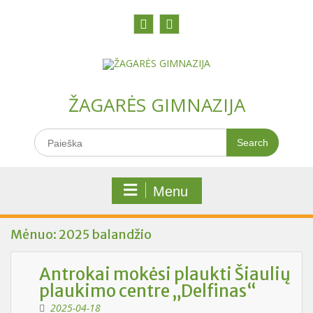
Skip
to
content
Facebook
Youtobe
ŽAGARĖS GIMNAZIJA
Search
for:
Menu
Mėnuo:
2025 balandžio
Antrokai mokėsi plaukti Šiaulių
plaukimo centre „Delfinas“
2025-04-18