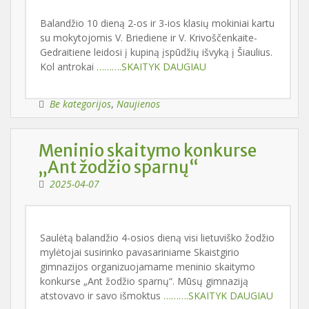
Balandžio 10 dieną 2-os ir 3-ios klasių mokiniai kartu
su mokytojomis V. Briediene ir V. Krivoščenkaite-
Gedraitiene leidosi į kupiną įspūdžių išvyką į Šiaulius.
Kol antrokai
……….SKAITYK DAUGIAU
Be kategorijos
,
Naujienos
Meninio skaitymo konkurse
„Ant žodžio sparnų“
2025-04-07
Saulėtą balandžio 4-osios dieną visi lietuviško žodžio
mylėtojai susirinko pavasariniame Skaistgirio
gimnazijos organizuojamame meninio skaitymo
konkurse „Ant žodžio sparnų“. Mūsų gimnaziją
atstovavo ir savo išmoktus
……….SKAITYK DAUGIAU