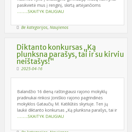
pasikvietė mus į renginį, skirtą artėjančioms
……….SKAITYK DAUGIAU
Be kategorijos
,
Naujienos
Diktanto konkursas „Ką
plunksna parašys, tai ir su kirviu
neištašys!“
2025-04-16
Balandžio 16 dieną raštingiausi rajono mokyklų
pradinukai rinkosi Joniškio rajono pagrindinės
mokyklos Gataučių M. Katiliūtės skyriuje. Ten jų
laukė diktanto konkursas „Ką plunksna parašys, tai ir
……….SKAITYK DAUGIAU