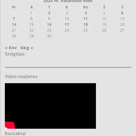
2025 m. balandžio mėn.
Pr
A
T
K
Pn
Š
S
1
2
3
4
5
6
7
8
9
10
11
12
13
14
15
16
17
18
19
20
21
22
23
24
25
26
27
28
29
30
« Kov
Geg »
Steigėjas:
Video naujienos
Kontaktai