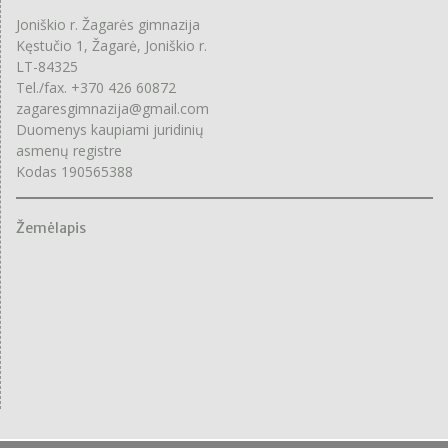
Joniškio r. Žagarės gimnazija
Kęstučio 1, Žagarė, Joniškio r.
LT-84325
Tel./fax. +370 426 60872
zagaresgimnazija@gmail.com
Duomenys kaupiami juridinių
asmenų registre
Kodas 190565388
Žemėlapis