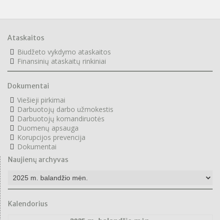
Ataskaitos
Biudžeto vykdymo ataskaitos
F
inansinių ataskaitų rinkiniai
Dokumentai
Viešieji pirkimai
Darbuotojų darbo užmokestis
Darbuotojų komandiruotės
Duomenų apsauga
Korupcijos prevencija
Dokumentai
Naujienų archyvas
Naujienų
archyvas
Kalendorius