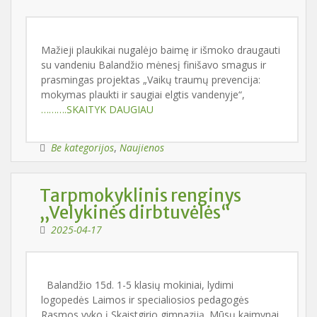
Mažieji plaukikai nugalėjo baimę ir išmoko draugauti
su vandeniu Balandžio mėnesį finišavo smagus ir
prasmingas projektas „Vaikų traumų prevencija:
mokymas plaukti ir saugiai elgtis vandenyje“,
……….SKAITYK DAUGIAU
Be kategorijos
,
Naujienos
Tarpmokyklinis renginys
,,Velykinės dirbtuvėlės“
2025-04-17
Balandžio 15d. 1-5 klasių mokiniai, lydimi
logopedės Laimos ir specialiosios pedagogės
Rasmos vyko į Skaistgirio gimnaziją. Mūsų kaimynai