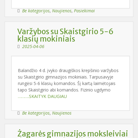
Be kategorijos
,
Naujienos
,
Pasiekimai
Varžybos su Skaistgirio 5-6
klasių mokiniais
2025-04-06
Balandžio 4 d. įvyko draugiškos krepšinio varžybos
su Skaistgirio gimnazijos mokiniais. Tarpusavyje
rungėsi 5-6 klasių komandos. Šį kartą laimėtojais
tapo Skaistgirio abi komandos. Fizinio ugdymo
……….SKAITYK DAUGIAU
Be kategorijos
,
Naujienos
Żagarės gimnazijos moksleiviai