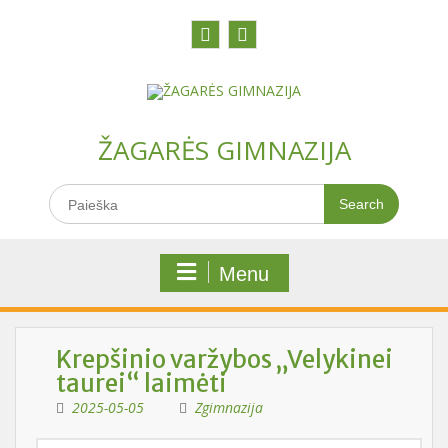
Skip
to
content
Facebook
Youtobe
ŽAGARĖS GIMNAZIJA
Search
for:
Menu
Krepšinio varžybos „Velykinei
taurei“ laimėti
2025-05-05
Zgimnazija