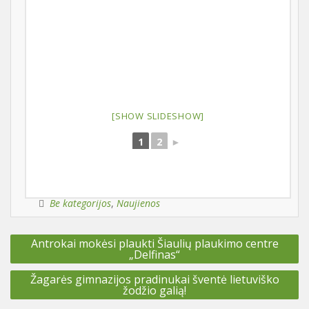
[SHOW SLIDESHOW]
1
2
►
Be kategorijos
,
Naujienos
Navigacija
Antrokai mokėsi plaukti Šiaulių plaukimo centre
tarp
„Delfinas“
įrašų
Žagarės gimnazijos pradinukai šventė lietuviško
žodžio galią!