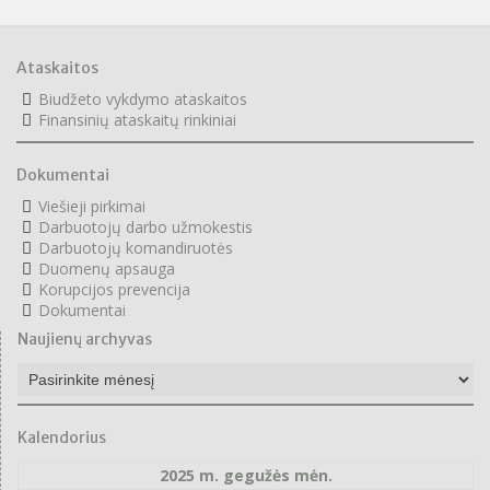
Ataskaitos
Biudžeto vykdymo ataskaitos
F
inansinių ataskaitų rinkiniai
Dokumentai
Viešieji pirkimai
Darbuotojų darbo užmokestis
Darbuotojų komandiruotės
Duomenų apsauga
Korupcijos prevencija
Dokumentai
Naujienų archyvas
Naujienų
archyvas
Kalendorius
2025 m. gegužės mėn.