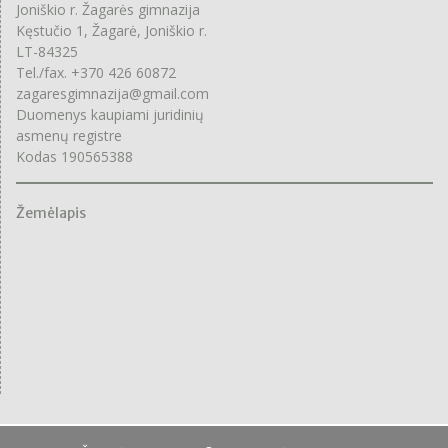
Joniškio r. Žagarės gimnazija
Kęstučio 1, Žagarė, Joniškio r.
LT-84325
Tel./fax. +370 426 60872
zagaresgimnazija@gmail.com
Duomenys kaupiami juridinių
asmenų registre
Kodas 190565388
Žemėlapis