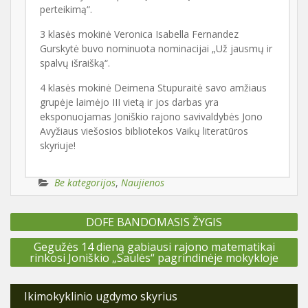
perteikimą“.
3 klasės mokinė Veronica Isabella Fernandez
Gurskytė buvo nominuota nominacijai „Už jausmų ir
spalvų išraišką“.
4 klasės mokinė Deimena Stupuraitė savo amžiaus
grupėje laimėjo III vietą ir jos darbas yra
eksponuojamas Joniškio rajono savivaldybės Jono
Avyžiaus viešosios bibliotekos Vaikų literatūros
skyriuje!
Be kategorijos
,
Naujienos
Navigacija
DOFE BANDOMASIS ŽYGIS
tarp
įrašų
Nuo 2026 m. kovo 2 d. prasideda centralizuotas mokinių
Gegužės 14 dieną gabiausi rajono matematikai
priėmimas į Joniškio r. Žagarės gimnaziją, prašymai bus
rinkosi Joniškio „Saulės“ pagrindinėje mokykloje
priimami per Centralizuotą priėmimo informacinę sistemą
(CPIS).
Ikimokyklinio ugdymo skyrius