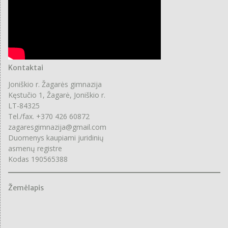
Kontaktai
Joniškio r. Žagarės gimnazija
Kęstučio 1, Žagarė, Joniškio r.
LT-84325
Tel./fax. +370 426 60872
zagaresgimnazija@gmail.com
Duomenys kaupiami juridinių
asmenų registre
Kodas 190565388
Žemėlapis