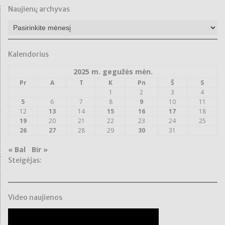
Naujienų archyvas
Naujienų
archyvas
Kalendorius
2025 m. gegužės mėn.
Pr
A
T
K
Pn
Š
S
1
2
3
4
5
6
7
8
9
10
11
12
13
14
15
16
17
18
19
20
21
22
23
24
25
26
27
28
29
30
31
« Bal
Bir »
Steigėjas:
Video naujienos