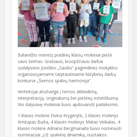
Balandžio mėnesį pradinių klasių mokiniai piešė
savo šeimas. Gražiausi, kruopščiausi darbai
sudalyvavo Joniškio „Saulės“ pagrindinės mokyklos
organizuojamame tarptautiniame kūrybinių darbų
konkurse „Šeimos spalvų harmonija“.
Vertintojai atsižvelgė į temos atkleidimą,
interpretaciją, originalumą bei piešinių estetiškumą.
Visi dalyvavę mokiniai buvo apdovanoti padėkomis.
1 klasės mokinė Eivina Krygerytė, 2 klasės mokinys
Kristupas Buiša, 4 klasės mokinys Matas Veikalas, 4
klasės mokinė Adriana Bergmanaitė buvo nominuoti
nominacijai „Už spalvinę dinamiką, nuotaikos