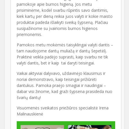
pamokoje apie burnos higieną. Jos metu
prisiminėme, kodėl svarbu rūpintis savo dantimis,
kiek kartų per dieną reikia juos valyti ir kokie maisto
produktai padeda išlaikyti sveiką šypseną. Plačiau
susipažinome su įvairiomis burnos higienos
priemonėmis.
Pamokos metu mokėmės taisyklingai valyti dantis –
tam naudojome dantų muliažą ir dantų šepetėlį.
Praktinė veikla padėjo suprasti, kaip svarbu ne tik
valyti dantis, bet ir kaip tai daryti teisingai.
Vaikai aktyviai dalyvavo, uždavinėjo klausimus ir
noriai demonstravo, kaip teisingai prižiūrėti
dantukus. Pamoka praėjo smagiai ir naudingai –
dabar visi žinome, kad graži šypsena prasideda nuo
švarių dantų!
Visuomenės sveikatos priežiūros specialistė Irena
Malinauskienė