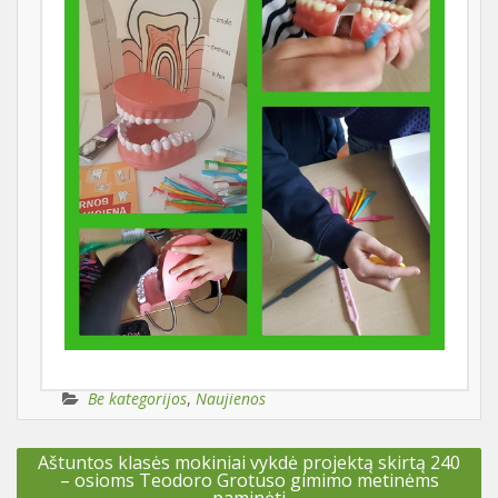
Be kategorijos
,
Naujienos
Navigacija
Aštuntos klasės mokiniai vykdė projektą skirtą 240
tarp
– osioms Teodoro Grotuso gimimo metinėms
įrašų
paminėti