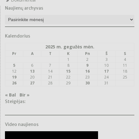
Naujienų archyvas
Naujienų
archyvas
Kalendorius
2025 m. gegužės mėn.
Pr
A
T
K
Pn
Š
S
1
2
3
4
5
6
7
8
9
10
11
12
13
14
15
16
17
18
19
20
21
22
23
24
25
26
27
28
29
30
31
« Bal
Bir »
Steigėjas:
Video naujienos