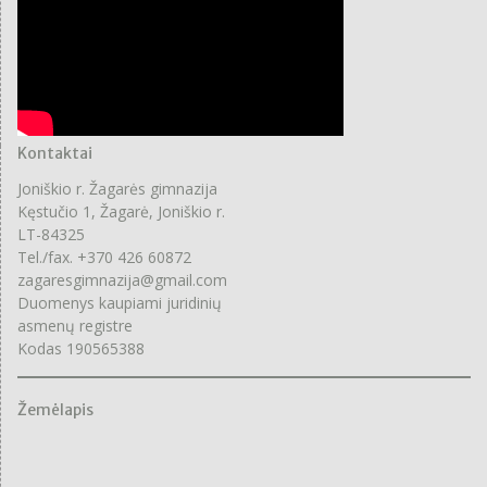
Kontaktai
Joniškio r. Žagarės gimnazija
Kęstučio 1, Žagarė, Joniškio r.
LT-84325
Tel./fax. +370 426 60872
zagaresgimnazija@gmail.com
Duomenys kaupiami juridinių
asmenų registre
Kodas 190565388
Žemėlapis