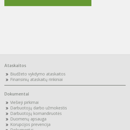
Ataskaitos
Biudžeto vykdymo ataskaitos
F
inansinių ataskaitų rinkiniai
Dokumentai
Viešieji pirkimai
Darbuotojų darbo užmokestis
Darbuotojų komandiruotės
Duomenų apsauga
Korupcijos prevencija
Dokumentai