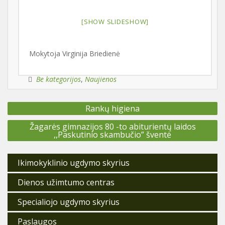
[SHOW SLIDESHOW]
Mokytoja Virginija Briedienė
Be kategorijos
,
Naujienos
Navigacija
Rankų higiena
tarp
įrašų
Žagarės gimnazijos 80 -to abiturientų laidos
,,Paskutinio skambučio” šventė
Ikimokyklinio ugdymo skyrius
Dienos užimtumo centras
Specialiojo ugdymo skyrius
Paslaugos