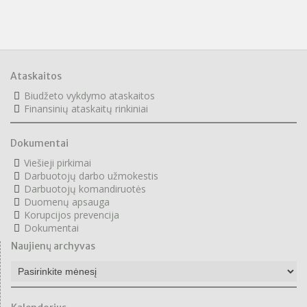
Ataskaitos
Biudžeto vykdymo ataskaitos
F
inansinių ataskaitų rinkiniai
Dokumentai
Viešieji pirkimai
Darbuotojų darbo užmokestis
Darbuotojų komandiruotės
Duomenų apsauga
Korupcijos prevencija
Dokumentai
Naujienų archyvas
Naujienų
archyvas