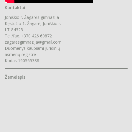
Kontaktai
Joniškio r. Žagarės gimnazija
Kęstučio 1, Žagarė, Joniškio r.
LT-84325
Tel./fax. +370 426 60872
zagaresgimnazija@gmail.com
Duomenys kaupiami juridinių
asmenų registre
Kodas 190565388
Žemėlapis