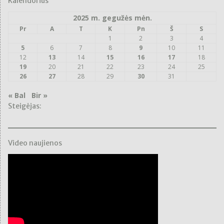
Kalendorius
2025 m. gegužės mėn.
Pr
A
T
K
Pn
Š
S
1
2
3
4
5
6
7
8
9
10
11
12
13
14
15
16
17
18
19
20
21
22
23
24
25
26
27
28
29
30
31
« Bal
Bir »
Steigėjas:
Video naujienos