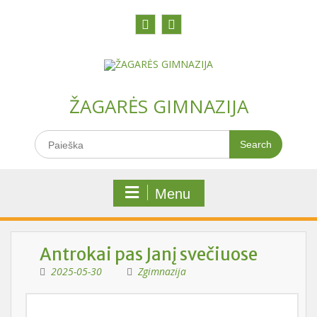
Skip
to
content
Facebook
Youtobe
ŽAGARĖS GIMNAZIJA
Search
for:
Menu
Antrokai pas Janį svečiuose
2025-05-30
Zgimnazija