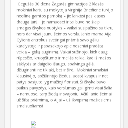
Gegužės 30 dieną Žagarės gimnazijos 2 klasės
mokiniai kartu su mokytoja Virginija Briediene turėjo
neeilinę gamtos pamoką – jie lankėsi pas klasės
draugą Janį… jo namuose! Ir tai buvo ne šiaip
smagus išvykos nuotykis – vaikai susipažino su tikru,
nors dar visai jaunu šeimos verslu. Janio mama Aija
Gylienė antrokus svetingai priėmė savo gėlių
karalystėje ir papasakojo apie neseniai pradėtą
veiklą – gėlių auginimą. Vaikai sužinojo, kiek daug
rūpesčio, kruopštumo ir meilės reikia, kad iš mažos
sėklytės ar daigelio išaugtų spalvinga gėlė,
džiuginanti ne tik akį, bet ir širdį. Mokiniai smalsiai
klausinėjo, apžiūrinėjo žiedus, uostė kvapus ir net
patys pasijuto lyg mažieji floristai. Ši išvyka buvo
puikus pavyzdys, kaip verslumas gali gimti visai šalia
– namuose, tarp žiedų ir svajonių. Ačiū Janio šeimai
už šiltą priėmimą, o Aijai – už įkvėpimą mažiesiems
smalsuoliams!