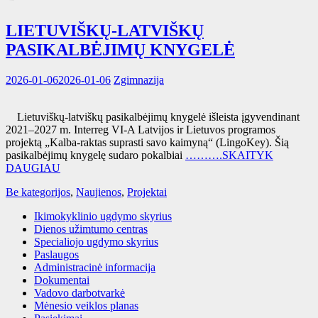
LIETUVIŠKŲ-LATVIŠKŲ
PASIKALBĖJIMŲ KNYGELĖ
2026-01-06
2026-01-06
Zgimnazija
Lietuviškų-latviškų pasikalbėjimų knygelė išleista įgyvendinant
2021–2027 m. Interreg VI-A Latvijos ir Lietuvos programos
projektą „Kalba-raktas suprasti savo kaimyną“ (LingoKey). Šią
pasikalbėjimų knygelę sudaro pokalbiai
……….SKAITYK
DAUGIAU
Be kategorijos
,
Naujienos
,
Projektai
Ikimokyklinio ugdymo skyrius
Dienos užimtumo centras
Specialiojo ugdymo skyrius
Paslaugos
Administracinė informacija
Dokumentai
Vadovo darbotvarkė
Mėnesio veiklos planas