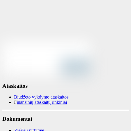
Ataskaitos
Biudžeto vykdymo ataskaitos
F
inansinių ataskaitų rinkiniai
Dokumentai
Viešieji pirkimai