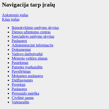
Navigacija tarp įrašų
Ankstesnis įrašas
Kitas įrašas
Ikimokyklinio ugdymo skyrius
Dienos užimtumo centras
Specialiojo ugdymo skyrius
Paslaugos
Administracinė informacija
Dokumentai
Vadovo darbotvarkė
Mėnesio veiklos planas
Pasiekimai
Pamokų tvarkaraštis
Pavežėjimas
Mokamos paslaugos
Didžiuojamės
Projektai
Paslaugos
Personalo paieška
Civilinė sauga
Valgiaraštis