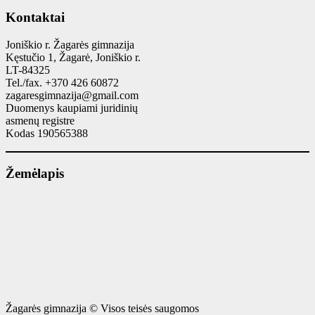
Kontaktai
Joniškio r. Žagarės gimnazija
Kęstučio 1, Žagarė, Joniškio r.
LT-84325
Tel./fax. +370 426 60872
zagaresgimnazija@gmail.com
Duomenys kaupiami juridinių
asmenų registre
Kodas 190565388
Žemėlapis
Žagarės gimnazija © Visos teisės saugomos