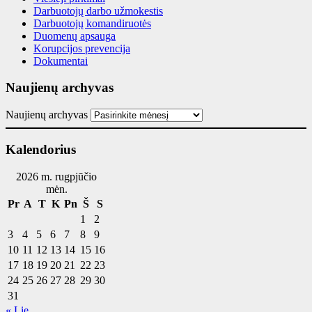
Darbuotojų darbo užmokestis
Darbuotojų komandiruotės
Duomenų apsauga
Korupcijos prevencija
Dokumentai
Naujienų archyvas
Naujienų archyvas
Kalendorius
2026 m. rugpjūčio
mėn.
Pr
A
T
K
Pn
Š
S
1
2
3
4
5
6
7
8
9
10
11
12
13
14
15
16
17
18
19
20
21
22
23
24
25
26
27
28
29
30
31
« Lie