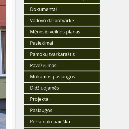
Dokumentai
Vadovo darbotvarkė
Mėnesio veiklos planas
Pasiekimai
r.
Pamokų tvarkaraštis
macinę
Pavežėjimas
Mokamos paslaugos
tą
Didžiuojamės
o ugdymo
Projektai
Paslaugos
Personalo paieška