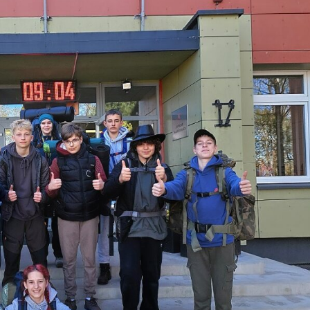
6 m. kovo 2 d. prasideda centralizuotas mokinių priėmimas į Joniškio 
 gimnaziją, prašymai bus priimami per Centralizuotą priėmimo infor
 (CPIS).
ojame, kad nuo 2026 metų kovo 2 d. Joniškio rajono savivaldybėje
 priėmimas į visas ugdymo įstaigas bus vykdomas tik per Centralizuo
o informavimo sistemą (CPIS).
riėmimo į Joniškio rajono savivaldybės švietimo įstaigų ikimokyklini
tvarkos aprašas
 priėmimo į Joniškio rajono savivaldybės mokyklas mokytis pagal
kyklinio ir bendrojo ugdymo programas tvarkos aprašas
reiškia tėvams?