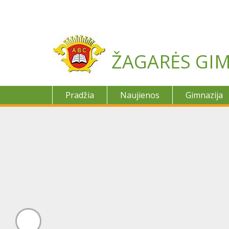
Skip
to
content
ŽAGARĖS GIM
Pradžia
Naujienos
Gimnazija