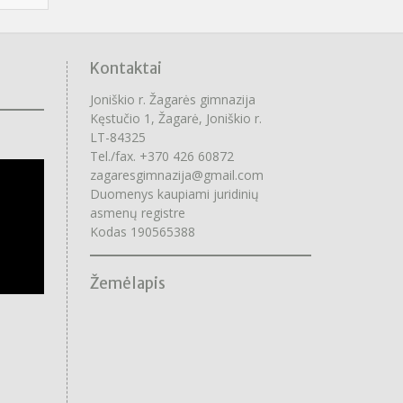
Kontaktai
Joniškio r. Žagarės gimnazija
Kęstučio 1, Žagarė, Joniškio r.
LT-84325
Tel./fax. +370 426 60872
zagaresgimnazija@gmail.com
Duomenys kaupiami juridinių
asmenų registre
Kodas 190565388
Žemėlapis