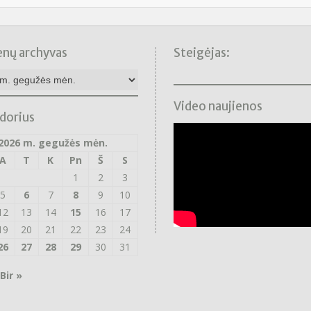
enų archyvas
Steigėjas:
nų
as
Video naujienos
dorius
2026 m. gegužės mėn.
A
T
K
Pn
Š
S
1
2
3
5
6
7
8
9
10
12
13
14
15
16
17
19
20
21
22
23
24
26
27
28
29
30
31
Bir »