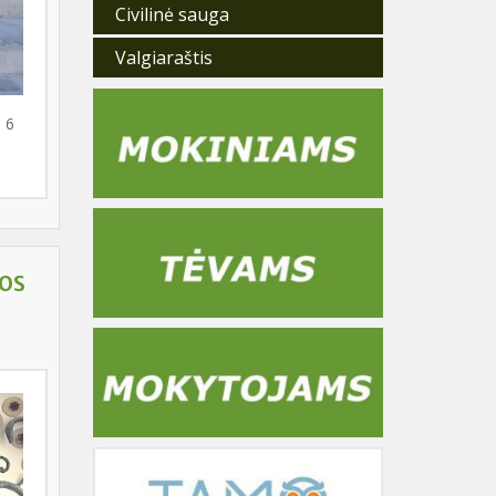
Civilinė sauga
Valgiaraštis
 6
gimas
galima
kos