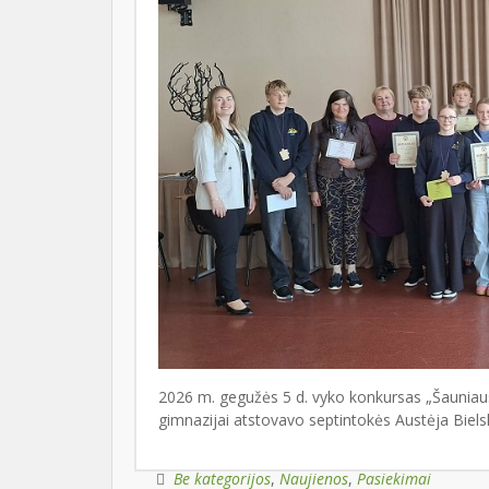
2026 m. gegužės 5 d. vyko konkursas „Šauniausia
gimnazijai atstovavo septintokės Austėja Bielsk
Be kategorijos
,
Naujienos
,
Pasiekimai