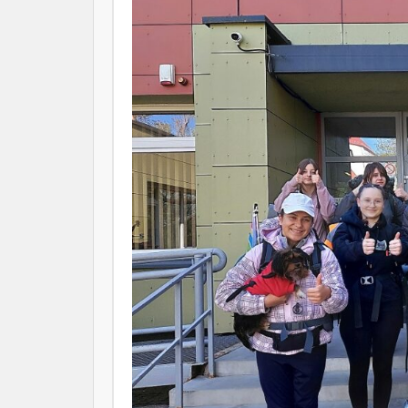
Nuo 202
Žagarės
sistemą
Informu
mokinių
priėmim
Vaikų p
grupes 
Mokinių
priešmo
Ką tai 