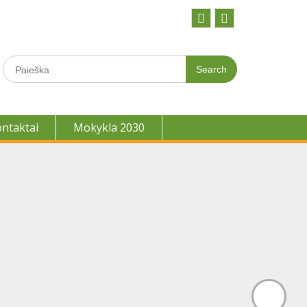
Facebook
Youtobe
Search
for:
ontaktai
Mokykla 2030