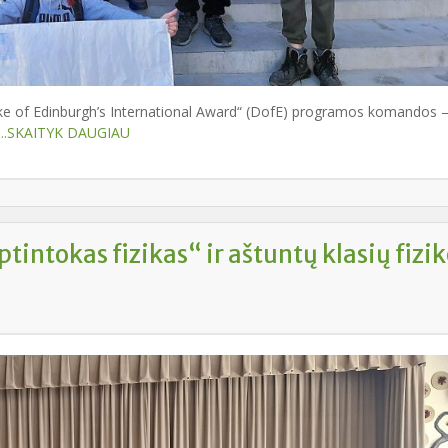
ymai bus pildomi internetu (
Prašymo pildymo instrukcija
).
reikės pateikti popierinio prašymo.
emoje galėsite stebėti prašymo būseną.
 priėmimo rezultatus būsite informuoti per sistemą.
mo sutartis bus sudaroma ir pasirašoma CPIS savitarnoje.
uke of Edinburgh’s International Award“ (DofE) programos komandos –
isijungti?
.SKAITYK DAUGIAU
/www.mokausi.lt/
jungiantis per Elektroninius valdžios vartus (prisijun
ką arba su elektroniniu parašu). Neturint galimybės jungtis internetu, 
 į Žagarės gimnazijos administraciją.
!
intokas fizikas“ ir aštuntų klasių fizi
 prieš pildant prašymą:
krinti deklaruotą gyvenamąją vietą,
kinti, kad visi duomenys yra teisingi.
iltų klausimų dėl prašymo pildymo, prašome kreiptis į gimnazijos
traciją +37061007011 ar raštvedę +370 426 60872.