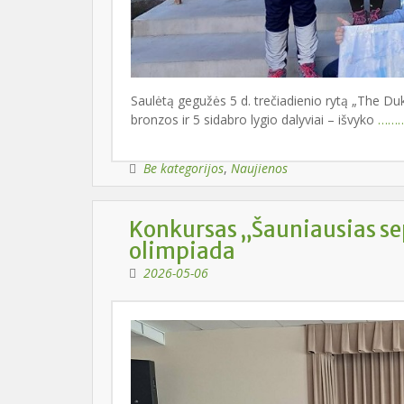
Praš
Nebe
Sist
Apie
Moky
Saulėtą gegužės 5 d. trečiadienio rytą „The D
Kaip pr
bronzos ir 5 sidabro lygio dalyviai – išvyko
………
https:/
per ban
Be kategorijos
,
Naujienos
kreiptis
Svarbu
Konkursas „Šauniausias sept
Prašome
olimpiada
2026-05-06
pati
įsiti
Jeigu k
adminis