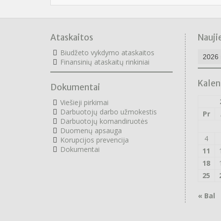
Ataskaitos
Nauji
Naujie
Biudžeto vykdymo ataskaitos
archyv
F
inansinių ataskaitų rinkiniai
Kalen
Dokumentai
Viešieji pirkimai
Darbuotojų darbo užmokestis
Pr
Darbuotojų komandiruotės
Duomenų apsauga
4
Korupcijos prevencija
Dokumentai
11
18
25
« Bal