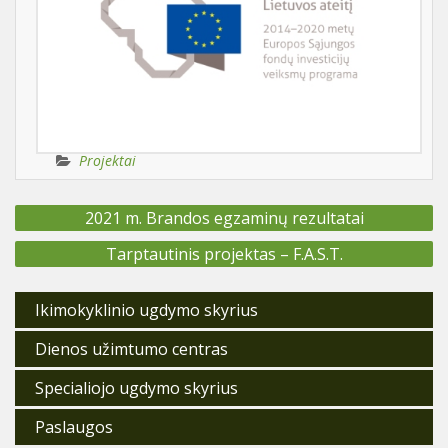
Projektai
Navigacija
2021 m. Brandos egzaminų rezultatai
tarp
įrašų
Tarptautinis projektas – F.A.S.T.
Ikimokyklinio ugdymo skyrius
Dienos užimtumo centras
Specialiojo ugdymo skyrius
Paslaugos