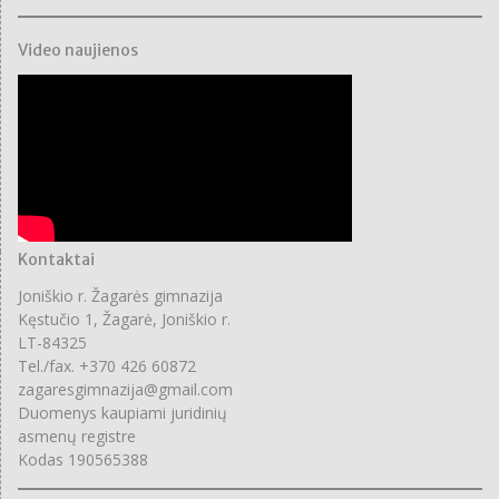
Video naujienos
Kontaktai
Joniškio r. Žagarės gimnazija
Kęstučio 1, Žagarė, Joniškio r.
LT-84325
Tel./fax. +370 426 60872
zagaresgimnazija@gmail.com
Duomenys kaupiami juridinių
asmenų registre
Kodas 190565388