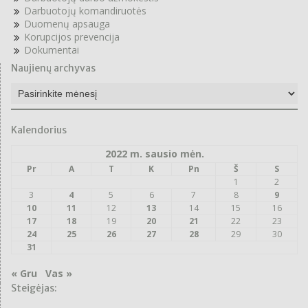
Darbuotojų komandiruotės
Duomenų apsauga
Korupcijos prevencija
Dokumentai
Naujienų archyvas
Naujienų
archyvas
Kalendorius
2022 m. sausio mėn.
Pr
A
T
K
Pn
Š
S
1
2
3
4
5
6
7
8
9
10
11
12
13
14
15
16
17
18
19
20
21
22
23
24
25
26
27
28
29
30
31
« Gru
Vas »
Steigėjas: