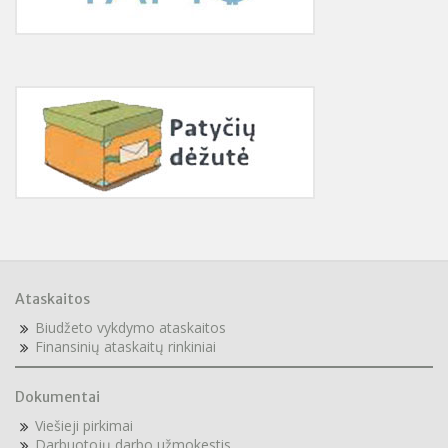
Ataskaitos
Biudžeto vykdymo ataskaitos
F
inansinių ataskaitų rinkiniai
Dokumentai
Viešieji pirkimai
Darbuotojų darbo užmokestis