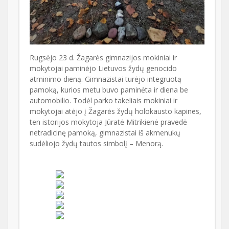
Rugsėjo 23 d. Žagarės gimnazijos mokiniai ir
mokytojai paminėjo Lietuvos žydų genocido
atminimo dieną. Gimnazistai turėjo integruotą
pamoką, kurios metu buvo paminėta ir diena be
automobilio. Todėl parko takeliais mokiniai ir
mokytojai atėjo į Žagarės žydų holokausto kapines,
ten istorijos mokytoja Jūratė Mitrikienė pravedė
netradicinę pamoką, gimnazistai iš akmenukų
sudėliojo žydų tautos simbolį – Menorą.