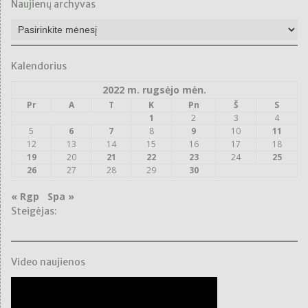
Naujienų archyvas
Naujienų
archyvas
Kalendorius
2022 m. rugsėjo mėn.
Pr
A
T
K
Pn
Š
S
1
2
3
4
5
6
7
8
9
10
11
12
13
14
15
16
17
18
19
20
21
22
23
24
25
26
27
28
29
30
« Rgp
Spa »
Steigėjas:
Video naujienos