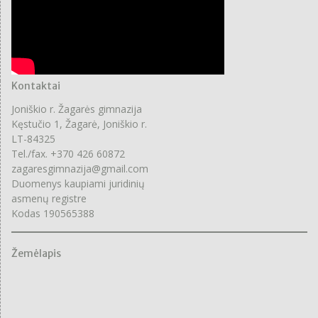
Kontaktai
Joniškio r. Žagarės gimnazija
Kęstučio 1, Žagarė, Joniškio r.
LT-84325
Tel./fax. +370 426 60872
zagaresgimnazija@gmail.com
Duomenys kaupiami juridinių
asmenų registre
Kodas 190565388
Žemėlapis