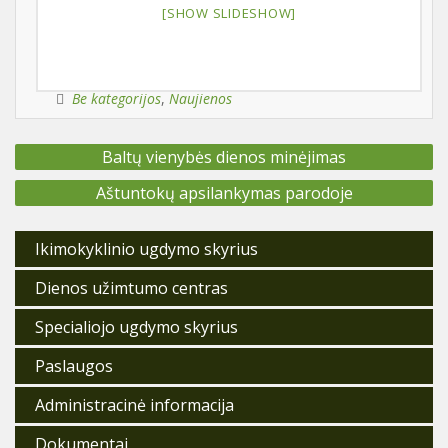
[SHOW SLIDESHOW]
Be kategorijos
,
Naujienos
Navigacija
Baltų vienybės dienos minėjimas
tarp
įrašų
Aštuntokų apsilankymas parodoje
Ikimokyklinio ugdymo skyrius
Dienos užimtumo centras
Specialiojo ugdymo skyrius
Paslaugos
Administracinė informacija
Dokumentai